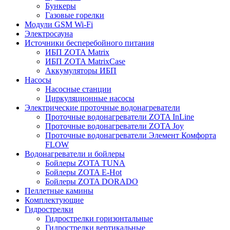
Бункеры
Газовые горелки
Модули GSM Wi-Fi
Электросауна
Источники бесперебойного питания
ИБП ZOTA Matrix
ИБП ZOTA MatrixCase
Аккумуляторы ИБП
Насосы
Насосные станции
Циркуляционные насосы
Электрические проточные водонагреватели
Проточные водонагреватели ZOTA InLine
Проточные водонагреватели ZOTA Joy
Проточные водонагреватели Элемент Комфорта
FLOW
Водонагреватели и бойлеры
Бойлеры ZOTA TUNA
Бойлеры ZOTA E-Hot
Бойлеры ZOTA DORADO
Пеллетные камины
Комплектующие
Гидрострелки
Гидрострелки горизонтальные
Гидрострелки вертикальные