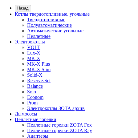
Назад
Котлы твердотопливные, угольные
Твердотопливные
Полуавтоматические
Автоматические угольные
Пеллетные
Электрокотлы
VOLT
Lux-X
MK-X
MK-X Plus
MK-X Slim
Solid-X
Reserve-Set
Balance
Solo
Econom
Prom
Электрокотлы ЗОТА архив
Дымососы
Пеллетные горелки
Пеллетные горелки ZOTA Fox
Пеллетные горелки ZOTA Ray
Адаптеры