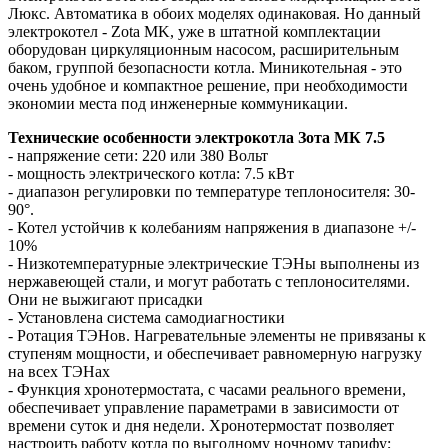
Люкс. Автоматика в обоих моделях одинаковая. Но данный
электрокотел - Zota MK, уже в штатной комплектации
оборудован циркуляционным насосом, расширительным
баком, группой безопасности котла. Миникотельная - это
очень удобное и компактное решение, при необходимости
экономии места под инженерные коммуникации.
Технические особенности электрокотла Зота МК 7.5
- напряжение сети: 220 или 380 Вольт
- мощность электрического котла: 7.5 кВт
- диапазон регулировки по температуре теплоносителя: 30-
90°.
- Котел устойчив к колебаниям напряжения в диапазоне +/-
10%
- Низкотемпературные электрические ТЭНы выполнены из
нержавеющей стали, и могут работать с теплоносителями.
Они не выжигают присадки
- Установлена система самодиагностики
- Ротация ТЭНов. Нагревательные элементы не привязаны к
ступеням мощности, и обеспечивает равномерную нагрузку
на всех ТЭНах
- Функция хронотермостата, с часами реального времени,
обеспечивает управление параметрами в зависимости от
времени суток и дня недели. Хронотермостат позволяет
настроить работу котла по выгодному ночному тарифу;