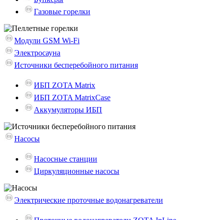
Газовые горелки
Модули GSM Wi-Fi
Электросауна
Источники бесперебойного питания
ИБП ZOTA Matrix
ИБП ZOTA MatrixCase
Аккумуляторы ИБП
Насосы
Насосные станции
Циркуляционные насосы
Электрические проточные водонагреватели