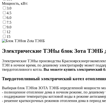
Мощность, кВт:
3.0
4.5
6.0
7.5
9.0
12
15
Электрические ТЭНы блок Зота ТЭНБ д
Электрические ТЭНы производства Красноярскэнергокомплект 
ТЭН в ночное время, по дешевому электротарифу может поддер
твердотопливного котла.
Вы можете купить электрический бло
Твердотопливный электрический котел отопления
Выбирая блок ТЭНов ЗОТА ТЭНБ определенной мощности мож
- полноценное отопление дома в ночном режиме, по дешевому
- поддержание температуры котловой воды в режиме антизамерз
- решение краткосрочных режимов отопления дома в период ме