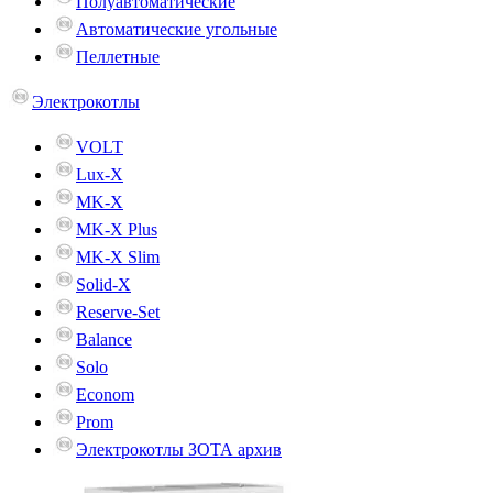
Полуавтоматические
Автоматические угольные
Пеллетные
Электрокотлы
VOLT
Lux-X
MK-X
MK-X Plus
MK-X Slim
Solid-X
Reserve-Set
Balance
Solo
Econom
Prom
Электрокотлы ЗОТА архив