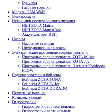
Бункеры
Газовые горелки
Модули GSM Wi-Fi
Электросауна
Источники бесперебойного питания
ИБП ZOTA Matrix
ИБП ZOTA MatrixCase
Аккумуляторы ИБП
Насосы
Насосные станции
Циркуляционные насосы
Электрические проточные водонагреватели
Проточные водонагреватели ZOTA InLine
Проточные водонагреватели ZOTA Joy
Проточные водонагреватели Элемент Комфорта
FLOW
Водонагреватели и бойлеры
Бойлеры ZOTA TUNA
Бойлеры ZOTA E-Hot
Бойлеры ZOTA DORADO
Пеллетные камины
Комплектующие
Гидрострелки
Гидрострелки горизонтальные
Гидрострелки вертикальные