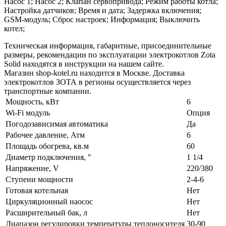
Насос 1; Насос 2; Клапан сервопривода; Режим работы котла;
Настройка датчиков; Время и дата; Задержка включения;
GSM-модуль; Сброс настроек; Информация; Выключить
котел;
Техническая информация, габаритные, присоединительные
размеры, рекомендации по эксплуатации электрокотлов Zota
Solid находятся в инструкции на нашем сайте.
Магазин shop-kotel.ru находится в Москве. Доставка
электрокотлов ЗОТА в регионы осуществляется через
транспортные компании.
Мощность, кВт
6
Wi-Fi модуль
Опция
Погодозависимая автоматика
Да
Рабочее давление, Атм
6
Площадь обогрева, кв.м
60
Диаметр подключения, "
1 1/4
Напряжение, V
220/380
Ступени мощности
2-4-6
Готовая котельная
Нет
Циркуляционный наосос
Нет
Расширительный бак, л
Нет
Диапазон регулировки температуры теплоносителя
30-90