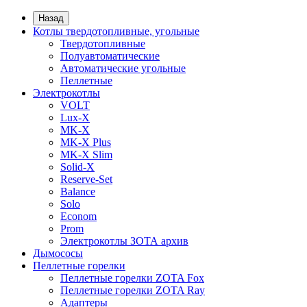
Назад
Котлы твердотопливные, угольные
Твердотопливные
Полуавтоматические
Автоматические угольные
Пеллетные
Электрокотлы
VOLT
Lux-X
MK-X
MK-X Plus
MK-X Slim
Solid-X
Reserve-Set
Balance
Solo
Econom
Prom
Электрокотлы ЗОТА архив
Дымососы
Пеллетные горелки
Пеллетные горелки ZOTA Fox
Пеллетные горелки ZOTA Ray
Адаптеры