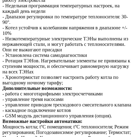
работу электрокотла
- Недельная программация температурных настроек, на
каждый день недели
- Диапазон регулировки по температуре теплоносителя: 30-
90°.
- Котел устойчив к колебаниям напряжения в диапазоне +/-
10%
- Низкотемпературные электрические ТЭНы выполнены из
нержавеющей стали, и могут работать с теплоносителями.
Они не выжигают присадки
- Установлена система самодиагностики
- Ротация ТЭНов. Нагревательные элементы не привязаны к
ступеням мощности, и обеспечивает равномерную нагрузку
на всех ТЭНах
- Хронотермостат позволяет настроить работу котла по
выгодному ночному тарифу;
Дополнительные возможности:
- работа с многотарифными электросчетчиками
- управление тремя насосами
- управление приводом трехходового смесительного клапана
- каскадное подключение котлов
- GSM модуль дистанционного управления (опция).
Возможные настройки автоматики:
Мощность котла; t°С помещения; t°С теплоносителя; Режим
регулирования; Погодозависимое регулирование; Термостат;