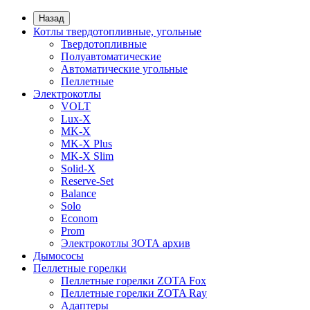
Назад
Котлы твердотопливные, угольные
Твердотопливные
Полуавтоматические
Автоматические угольные
Пеллетные
Электрокотлы
VOLT
Lux-X
MK-X
MK-X Plus
MK-X Slim
Solid-X
Reserve-Set
Balance
Solo
Econom
Prom
Электрокотлы ЗОТА архив
Дымососы
Пеллетные горелки
Пеллетные горелки ZOTA Fox
Пеллетные горелки ZOTA Ray
Адаптеры