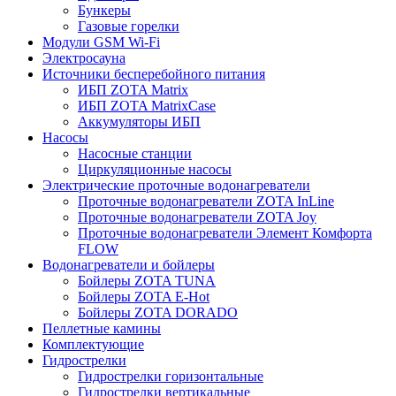
Бункеры
Газовые горелки
Модули GSM Wi-Fi
Электросауна
Источники бесперебойного питания
ИБП ZOTA Matrix
ИБП ZOTA MatrixCase
Аккумуляторы ИБП
Насосы
Насосные станции
Циркуляционные насосы
Электрические проточные водонагреватели
Проточные водонагреватели ZOTA InLine
Проточные водонагреватели ZOTA Joy
Проточные водонагреватели Элемент Комфорта
FLOW
Водонагреватели и бойлеры
Бойлеры ZOTA TUNA
Бойлеры ZOTA E-Hot
Бойлеры ZOTA DORADO
Пеллетные камины
Комплектующие
Гидрострелки
Гидрострелки горизонтальные
Гидрострелки вертикальные