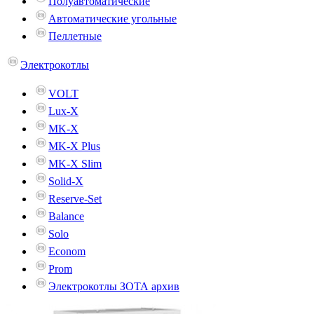
Полуавтоматические
Автоматические угольные
Пеллетные
Электрокотлы
VOLT
Lux-X
MK-X
MK-X Plus
MK-X Slim
Solid-X
Reserve-Set
Balance
Solo
Econom
Prom
Электрокотлы ЗОТА архив