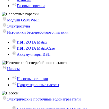
Газовые горелки
Модули GSM Wi-Fi
Электросауна
Источники бесперебойного питания
ИБП ZOTA Matrix
ИБП ZOTA MatrixCase
Аккумуляторы ИБП
Насосы
Насосные станции
Циркуляционные насосы
Электрические проточные водонагреватели