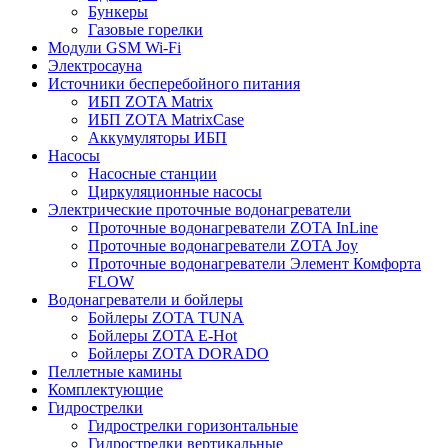
Бункеры
Газовые горелки
Модули GSM Wi-Fi
Электросауна
Источники бесперебойного питания
ИБП ZOTA Matrix
ИБП ZOTA MatrixCase
Аккумуляторы ИБП
Насосы
Насосные станции
Циркуляционные насосы
Электрические проточные водонагреватели
Проточные водонагреватели ZOTA InLine
Проточные водонагреватели ZOTA Joy
Проточные водонагреватели Элемент Комфорта
FLOW
Водонагреватели и бойлеры
Бойлеры ZOTA TUNA
Бойлеры ZOTA E-Hot
Бойлеры ZOTA DORADO
Пеллетные камины
Комплектующие
Гидрострелки
Гидрострелки горизонтальные
Гидрострелки вертикальные