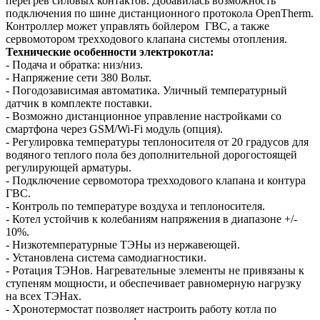
перегрев силовых контактов. Добавилась возможность
подключения по шине дистанционного протокола OpenTherm.
Контроллер может управлять бойлером ГВС, а также
сервомотором трехходового клапана системы отопления.
Технические особенности
электрокотла:
- Подача и обратка: низ/низ.
- Напряжение сети 380 Вольт.
- Погодозависимая автоматика. Уличный температурный
датчик в комплекте поставки.
- Возможно дистанционное управление настройками со
смартфона через GSM/Wi-Fi модуль (опция).
- Регулировка температуры теплоносителя от 20 градусов для
водяного теплого пола без дополнительной дорогостоящей
регулирующей арматуры.
- Подключение сервомотора трехходового клапана и контура
ГВС.
- Контроль по температуре воздуха и теплоносителя.
- Котел устойчив к колебаниям напряжения в диапазоне +/-
10%.
- Низкотемпературные ТЭНы из нержавеющей.
- Установлена система самодиагностики.
- Ротация ТЭНов. Нагревательные элементы не привязаны к
ступеням мощности, и обеспечивает равномерную нагрузку
на всех ТЭНах.
- Хронотермостат позволяет настроить работу котла по