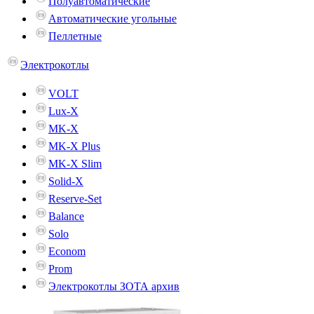
Полуавтоматические
Автоматические угольные
Пеллетные
Электрокотлы
VOLT
Lux-X
MK-X
MK-X Plus
MK-X Slim
Solid-X
Reserve-Set
Balance
Solo
Econom
Prom
Электрокотлы ЗОТА архив