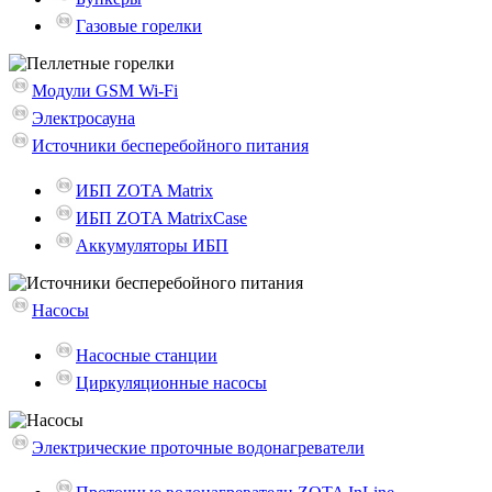
Газовые горелки
Модули GSM Wi-Fi
Электросауна
Источники бесперебойного питания
ИБП ZOTA Matrix
ИБП ZOTA MatrixCase
Аккумуляторы ИБП
Насосы
Насосные станции
Циркуляционные насосы
Электрические проточные водонагреватели