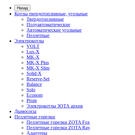
Назад
Котлы твердотопливные, угольные
Твердотопливные
Полуавтоматические
Автоматические угольные
Пеллетные
Электрокотлы
VOLT
Lux-X
MK-X
MK-X Plus
MK-X Slim
Solid-X
Reserve-Set
Balance
Solo
Econom
Prom
Электрокотлы ЗОТА архив
Дымососы
Пеллетные горелки
Пеллетные горелки ZOTA Fox
Пеллетные горелки ZOTA Ray
Адаптеры