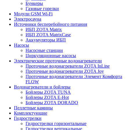
Бункеры
Газовые горелки
Модули GSM Wi-Fi
Электросауна
Источники бесперебойного питания
ИБП ZOTA Matrix
ИБП ZOTA MatrixCase
Аккумуляторы ИБП
Насосы
Насосные станции
Циркуляционные насосы
Электрические проточные водонагреватели
Проточные водонагреватели ZOTA InLine
Проточные водонагреватели ZOTA Joy
Проточные водонагреватели Элемент Комфорта
FLOW
Водонагреватели и бойлеры
Бойлеры ZOTA TUNA
Бойлеры ZOTA E-Hot
Бойлеры ZOTA DORADO
Пеллетные камины
Комплектующие
Гидрострелки
Гидрострелки горизонтальные
Гидрострелки вертикальные