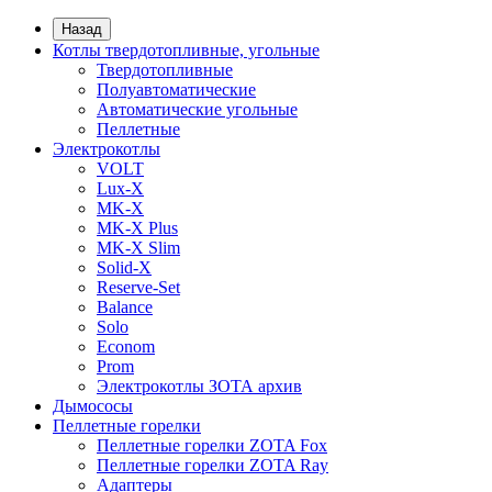
Назад
Котлы твердотопливные, угольные
Твердотопливные
Полуавтоматические
Автоматические угольные
Пеллетные
Электрокотлы
VOLT
Lux-X
MK-X
MK-X Plus
MK-X Slim
Solid-X
Reserve-Set
Balance
Solo
Econom
Prom
Электрокотлы ЗОТА архив
Дымососы
Пеллетные горелки
Пеллетные горелки ZOTA Fox
Пеллетные горелки ZOTA Ray
Адаптеры