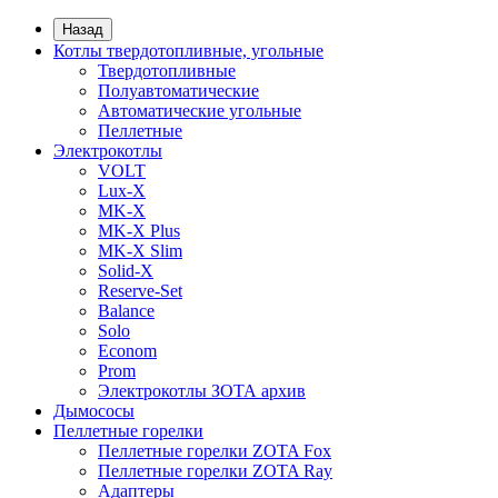
Назад
Котлы твердотопливные, угольные
Твердотопливные
Полуавтоматические
Автоматические угольные
Пеллетные
Электрокотлы
VOLT
Lux-X
MK-X
MK-X Plus
MK-X Slim
Solid-X
Reserve-Set
Balance
Solo
Econom
Prom
Электрокотлы ЗОТА архив
Дымососы
Пеллетные горелки
Пеллетные горелки ZOTA Fox
Пеллетные горелки ZOTA Ray
Адаптеры