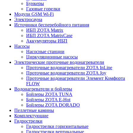
Бункеры
Газовые горелки
Модули GSM Wi-Fi
Электросауна
Источники бесперебойного питания
ИБП ZOTA Matrix
ИБП ZOTA MatrixCase
Аккумуляторы ИБП
Насосы
Насосные станции
Циркуляционные насосы
Электрические проточные водонагреватели
Проточные водонагреватели ZOTA InLine
Проточные водонагреватели ZOTA Joy
Проточные водонагреватели Элемент Комфорта
FLOW
Водонагреватели и бойлеры
Бойлеры ZOTA TUNA
Бойлеры ZOTA E-Hot
Бойлеры ZOTA DORADO
Пеллетные камины
Комплектующие
Гидрострелки
Гидрострелки горизонтальные
Гидрострелки вертикальные