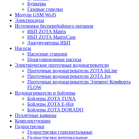
Бункеры
Газовые горелки
Модули GSM Wi-Fi
Электросауна
Источники бесперебойного питания
ИБП ZOTA Matrix
ИБП ZOTA MatrixCase
Аккумуляторы ИБП
Насосы
Насосные станции
Циркуляционные насосы
Электрические проточные водонагреватели
Проточные водонагреватели ZOTA InLine
Проточные водонагреватели ZOTA Joy
Проточные водонагреватели Элемент Комфорта
FLOW
Водонагреватели и бойлеры
Бойлеры ZOTA TUNA
Бойлеры ZOTA E-Hot
Бойлеры ZOTA DORADO
Пеллетные камины
Комплектующие
Гидрострелки
Гидрострелки горизонтальные
Гидрострелки вертикальные