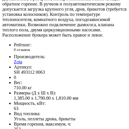
обратное горение. В ручном и полуавтоматическом режиму
допускается загрузка крупного угля, дров, брикетов (требуется
установка колосников). Контроль по температуре
теплоносителя, комнатного воздуха, погодозависимой
автоматики, Возможно подключение дымососа, клапана
теплого пола, двумя циркуляционными насосами.
Расположение бункера может быть правое и левое.
Рейтинг:
0 отзывов
Производитель:
Zota
Артикул:
SH 493112 0063
0
Вес:
710.00
кг
Размеры (Д x Ш x В):
1,385.00 x 1,790.00 x 1,810.00 мм
Мощность, кВт:
63
Вид топлива:
Уголь, пеллеты дрова, брикеты
Время горения, максимум, ч: