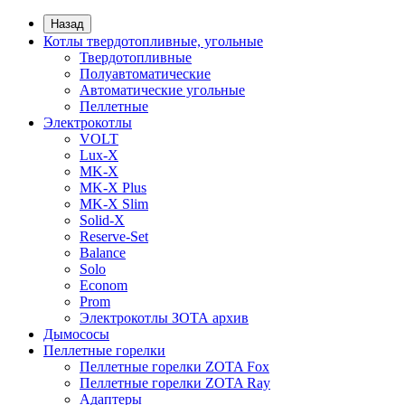
Назад
Котлы твердотопливные, угольные
Твердотопливные
Полуавтоматические
Автоматические угольные
Пеллетные
Электрокотлы
VOLT
Lux-X
MK-X
MK-X Plus
MK-X Slim
Solid-X
Reserve-Set
Balance
Solo
Econom
Prom
Электрокотлы ЗОТА архив
Дымососы
Пеллетные горелки
Пеллетные горелки ZOTA Fox
Пеллетные горелки ZOTA Ray
Адаптеры