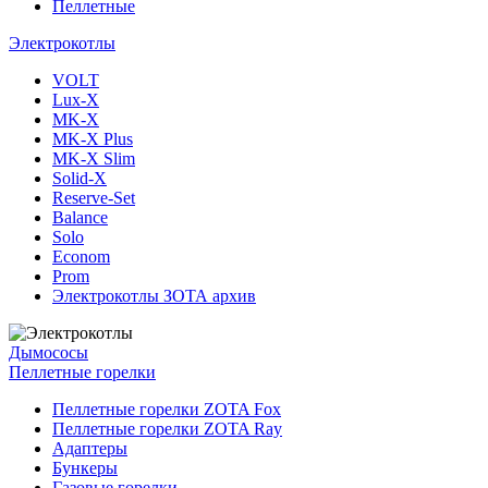
Пеллетные
Электрокотлы
VOLT
Lux-X
MK-X
MK-X Plus
MK-X Slim
Solid-X
Reserve-Set
Balance
Solo
Econom
Prom
Электрокотлы ЗОТА архив
Дымососы
Пеллетные горелки
Пеллетные горелки ZOTA Fox
Пеллетные горелки ZOTA Ray
Адаптеры
Бункеры
Газовые горелки