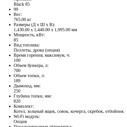
Black 85
99
Вес:
765.00
кг
Размеры (Д x Ш x В):
1,430.00 x 1,440.00 x 1,995.00 мм
Мощность, кВт:
85
Вид топлива:
Пеллеты, дрова (опция)
Время горения, максимум, ч:
100
Объем бункера, л:
700
Объем топки, л:
189
Дымоход, мм:
250
Глубина топки, мм:
820
Комплект:
Котел, зольный ящик, совок, кочерга, скребок, отбойник
Wi-Fi модуль:
Опция
Погодозависимая автоматика: