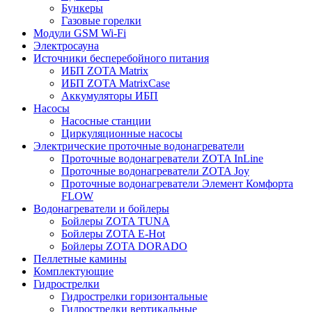
Бункеры
Газовые горелки
Модули GSM Wi-Fi
Электросауна
Источники бесперебойного питания
ИБП ZOTA Matrix
ИБП ZOTA MatrixCase
Аккумуляторы ИБП
Насосы
Насосные станции
Циркуляционные насосы
Электрические проточные водонагреватели
Проточные водонагреватели ZOTA InLine
Проточные водонагреватели ZOTA Joy
Проточные водонагреватели Элемент Комфорта
FLOW
Водонагреватели и бойлеры
Бойлеры ZOTA TUNA
Бойлеры ZOTA E-Hot
Бойлеры ZOTA DORADO
Пеллетные камины
Комплектующие
Гидрострелки
Гидрострелки горизонтальные
Гидрострелки вертикальные