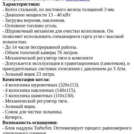
Характеристики:
- Котел стальной, из листового железа толщиной 3 мм.
- Диапазон мощности 13 - 40 кВт
- Загрузка верхняя, наклонная.
- Основное топливо уголь.
- Шуровочный механизм для очистки колосников. Он
позволяет использовать спекающиеся сорта угля с высокой
зольностью.
- До 14 часов беспрерывной работы.
- Объем топочной камеры 76 литров.
- Механический регулятор тяги в комплекте
- Допускается эксплуатация в гравитационных (самотеком), и
принудительных системах отопления с давлением до 3 Атм.
- Зольный ящик 23 литра.
Комплектация котла:
- 4 колосника шуровочных (320х113).
- 4 колосника наклонных (140х115).
- 5 колосника шамотных (110х130).
- Механический регулятор тяги.
- Зольный ящик.
- Совок для чистки зольника.
- Кочерга.
Возможность оснащения:
- Блок наддува TurboSet. Оптимизирует процесс равномерного
длительного горения.