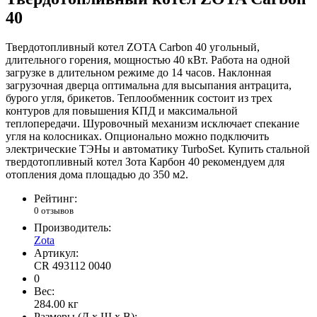
40
Твердотопливный котел ZOTA Сarbon 40 угольный,
длительного горения, мощностью 40 кВт. Работа на одной
загрузке в длительном режиме до 14 часов. Наклонная
загрузочная дверца оптимальна для высыпания антрацита,
бурого угля, брикетов. Теплообменник состоит из трех
контуров для повышения КПД и максимальной
теплопередачи. Шуровочный механизм исключает спекание
угля на колосниках. Опционально можно подключить
электрические ТЭНы и автоматику TurboSet. Купить стальной
твердотопливный котел Зота Карбон 40 рекомендуем для
отопления дома площадью до 350 м2.
Рейтинг:
0 отзывов
Производитель:
Zota
Артикул:
CR 493112 0040
0
Вес:
284.00
кг
Размеры (Д x Ш x В):