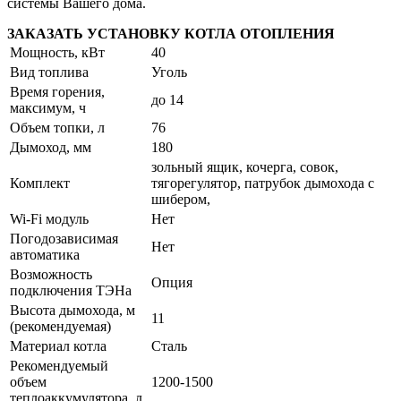
системы Вашего дома.
ЗАКАЗАТЬ УСТАНОВКУ КОТЛА ОТОПЛЕНИЯ
Мощность, кВт
40
Вид топлива
Уголь
Время горения,
до 14
максимум, ч
Объем топки, л
76
Дымоход, мм
180
зольный ящик, кочерга, совок,
Комплект
тягорегулятор, патрубок дымохода с
шибером,
Wi-Fi модуль
Нет
Погодозависимая
Нет
автоматика
Возможность
Опция
подключения ТЭНа
Высота дымохода, м
11
(рекомендуемая)
Материал котла
Сталь
Рекомендуемый
объем
1200-1500
теплоаккумулятора, л