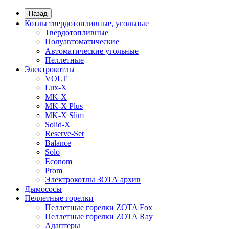
Назад
Котлы твердотопливные, угольные
Твердотопливные
Полуавтоматические
Автоматические угольные
Пеллетные
Электрокотлы
VOLT
Lux-X
MK-X
MK-X Plus
MK-X Slim
Solid-X
Reserve-Set
Balance
Solo
Econom
Prom
Электрокотлы ЗОТА архив
Дымососы
Пеллетные горелки
Пеллетные горелки ZOTA Fox
Пеллетные горелки ZOTA Ray
Адаптеры