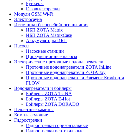
Бункеры
Газовые горелки
Модули GSM Wi-Fi
Электросауна
Источники бесперебойного питания
ИБП ZOTA Matrix
ИБП ZOTA MatrixCase
Аккумуляторы ИБП
Насосы
Насосные станции
Циркуляционные насосы
Электрические проточные водонагреватели
Проточные водонагреватели ZOTA InLine
Проточные водонагреватели ZOTA Joy
Проточные водонагреватели Элемент Комфорта
FLOW
Водонагреватели и бойлеры
Бойлеры ZOTA TUNA
Бойлеры ZOTA E-Hot
Бойлеры ZOTA DORADO
Пеллетные камины
Комплектующие
Гидрострелки
Гидрострелки горизонтальные
Гидрострелки вертикальные