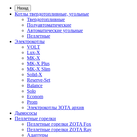
Назад
Котлы твердотопливные, угольные
Твердотопливные
Полуавтоматические
Автоматические угольные
Пеллетные
Электрокотлы
VOLT
Lux-X
MK-X
MK-X Plus
MK-X Slim
Solid-X
Reserve-Set
Balance
Solo
Econom
Prom
Электрокотлы ЗОТА архив
Дымососы
Пеллетные горелки
Пеллетные горелки ZOTA Fox
Пеллетные горелки ZOTA Ray
Адаптеры