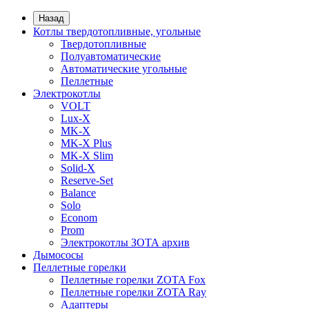
Назад
Котлы твердотопливные, угольные
Твердотопливные
Полуавтоматические
Автоматические угольные
Пеллетные
Электрокотлы
VOLT
Lux-X
MK-X
MK-X Plus
MK-X Slim
Solid-X
Reserve-Set
Balance
Solo
Econom
Prom
Электрокотлы ЗОТА архив
Дымососы
Пеллетные горелки
Пеллетные горелки ZOTA Fox
Пеллетные горелки ZOTA Ray
Адаптеры