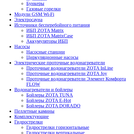
Бункеры
Газовые горелки
Модули GSM Wi-Fi
Электросауна
Источники бесперебойного питания
ИБП ZOTA Matrix
ИБП ZOTA MatrixCase
Аккумуляторы ИБП
Насосы
Насосные станции
Циркуляционные насосы
Электрические проточные водонагреватели
Проточные водонагреватели ZOTA InLine
Проточные водонагреватели ZOTA Joy
Проточные водонагреватели Элемент Комфорта
FLOW
Водонагреватели и бойлеры
Бойлеры ZOTA TUNA
Бойлеры ZOTA E-Hot
Бойлеры ZOTA DORADO
Пеллетные камины
Комплектующие
Гидрострелки
Гидрострелки горизонтальные
Гидрострелки вертикальные