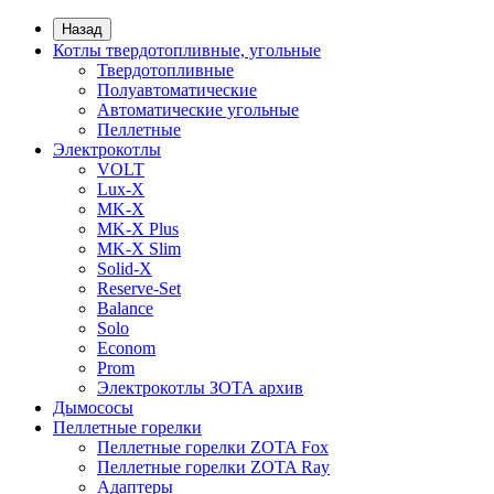
Назад
Котлы твердотопливные, угольные
Твердотопливные
Полуавтоматические
Автоматические угольные
Пеллетные
Электрокотлы
VOLT
Lux-X
MK-X
MK-X Plus
MK-X Slim
Solid-X
Reserve-Set
Balance
Solo
Econom
Prom
Электрокотлы ЗОТА архив
Дымососы
Пеллетные горелки
Пеллетные горелки ZOTA Fox
Пеллетные горелки ZOTA Ray
Адаптеры