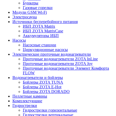
Бункеры
Газовые горелки
Модули GSM Wi-Fi
Электросауна
Источники бесперебойного питания
ИБП ZOTA Matrix
ИБП ZOTA MatrixCase
Аккумуляторы ИБП
Насосы
Насосные станции
Циркуляционные насосы
Электрические проточные водонагреватели
Проточные водонагреватели ZOTA InLine
Проточные водонагреватели ZOTA Joy
Проточные водонагреватели Элемент Комфорта
FLOW
Водонагреватели и бойлеры
Бойлеры ZOTA TUNA
Бойлеры ZOTA E-Hot
Бойлеры ZOTA DORADO
Пеллетные камины
Комплектующие
Гидрострелки
Гидрострелки горизонтальные
Гидрострелки вертикальные