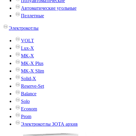
Полуавтоматические
Автоматические угольные
Пеллетные
Электрокотлы
VOLT
Lux-X
MK-X
MK-X Plus
MK-X Slim
Solid-X
Reserve-Set
Balance
Solo
Econom
Prom
Электрокотлы ЗОТА архив