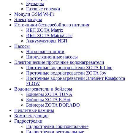
Бункеры
Газовые горелки
Модули GSM Wi-Fi
Электросауна
Источники бесперебойного питания
ИБП ZOTA Matrix
ИБП ZOTA MatrixCase
Аккумуляторы ИБП
Насосы
Насосные станции
Циркуляционные насосы
Электрические проточные водонагреватели
Проточные водонагреватели ZOTA InLine
Проточные водонагреватели ZOTA Joy
Проточные водонагреватели Элемент Комфорта
FLOW
Водонагреватели и бойлеры
Бойлеры ZOTA TUNA
Бойлеры ZOTA E-Hot
Бойлеры ZOTA DORADO
Пеллетные камины
Комплектующие
Гидрострелки
Гидрострелки горизонтальные
Гидрострелки вертикальные