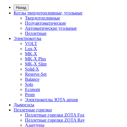
Назад
Котлы твердотопливные, угольные
Твердотопливные
Полуавтоматические
Автоматические угольные
Пеллетные
Электрокотлы
VOLT
Lux-X
MK-X
MK-X Plus
MK-X Slim
Solid-X
Reserve-Set
Balance
Solo
Econom
Prom
Электрокотлы ЗОТА архив
Дымососы
Пеллетные горелки
Пеллетные горелки ZOTA Fox
Пеллетные горелки ZOTA Ray
Адаптеры