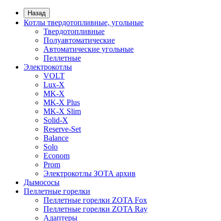
Назад
Котлы твердотопливные, угольные
Твердотопливные
Полуавтоматические
Автоматические угольные
Пеллетные
Электрокотлы
VOLT
Lux-X
MK-X
MK-X Plus
MK-X Slim
Solid-X
Reserve-Set
Balance
Solo
Econom
Prom
Электрокотлы ЗОТА архив
Дымососы
Пеллетные горелки
Пеллетные горелки ZOTA Fox
Пеллетные горелки ZOTA Ray
Адаптеры