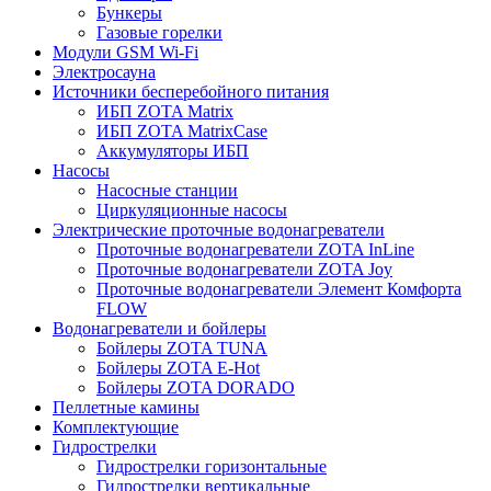
Бункеры
Газовые горелки
Модули GSM Wi-Fi
Электросауна
Источники бесперебойного питания
ИБП ZOTA Matrix
ИБП ZOTA MatrixCase
Аккумуляторы ИБП
Насосы
Насосные станции
Циркуляционные насосы
Электрические проточные водонагреватели
Проточные водонагреватели ZOTA InLine
Проточные водонагреватели ZOTA Joy
Проточные водонагреватели Элемент Комфорта
FLOW
Водонагреватели и бойлеры
Бойлеры ZOTA TUNA
Бойлеры ZOTA E-Hot
Бойлеры ZOTA DORADO
Пеллетные камины
Комплектующие
Гидрострелки
Гидрострелки горизонтальные
Гидрострелки вертикальные