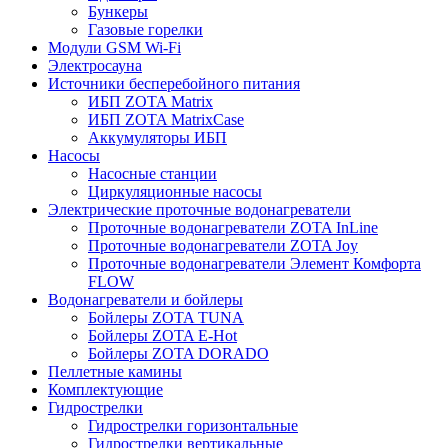
Бункеры
Газовые горелки
Модули GSM Wi-Fi
Электросауна
Источники бесперебойного питания
ИБП ZOTA Matrix
ИБП ZOTA MatrixCase
Аккумуляторы ИБП
Насосы
Насосные станции
Циркуляционные насосы
Электрические проточные водонагреватели
Проточные водонагреватели ZOTA InLine
Проточные водонагреватели ZOTA Joy
Проточные водонагреватели Элемент Комфорта
FLOW
Водонагреватели и бойлеры
Бойлеры ZOTA TUNA
Бойлеры ZOTA E-Hot
Бойлеры ZOTA DORADO
Пеллетные камины
Комплектующие
Гидрострелки
Гидрострелки горизонтальные
Гидрострелки вертикальные