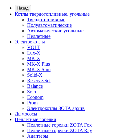
Назад
Котлы твердотопливные, угольные
Твердотопливные
Полуавтоматические
Автоматические угольные
Пеллетные
Электрокотлы
VOLT
Lux-X
MK-X
MK-X Plus
MK-X Slim
Solid-X
Reserve-Set
Balance
Solo
Econom
Prom
Электрокотлы ЗОТА архив
Дымососы
Пеллетные горелки
Пеллетные горелки ZOTA Fox
Пеллетные горелки ZOTA Ray
Адаптеры