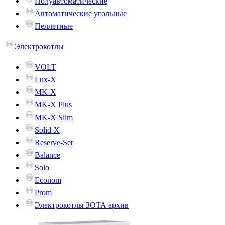
Полуавтоматические
Автоматические угольные
Пеллетные
Электрокотлы
VOLT
Lux-X
MK-X
MK-X Plus
MK-X Slim
Solid-X
Reserve-Set
Balance
Solo
Econom
Prom
Электрокотлы ЗОТА архив