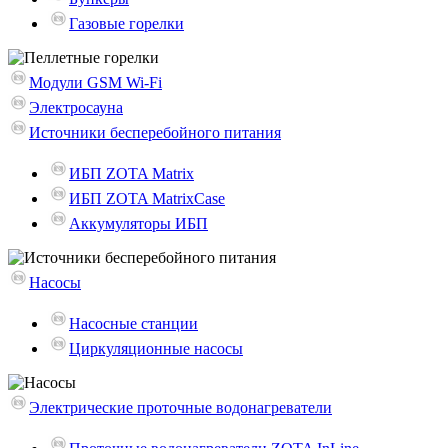
Газовые горелки
Модули GSM Wi-Fi
Электросауна
Источники бесперебойного питания
ИБП ZOTA Matrix
ИБП ZOTA MatrixCase
Аккумуляторы ИБП
Насосы
Насосные станции
Циркуляционные насосы
Электрические проточные водонагреватели