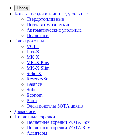
Назад
Котлы твердотопливные, угольные
Твердотопливные
Полуавтоматические
Автоматические угольные
Пеллетные
Электрокотлы
VOLT
Lux-X
MK-X
MK-X Plus
MK-X Slim
Solid-X
Reserve-Set
Balance
Solo
Econom
Prom
Электрокотлы ЗОТА архив
Дымососы
Пеллетные горелки
Пеллетные горелки ZOTA Fox
Пеллетные горелки ZOTA Ray
Адаптеры