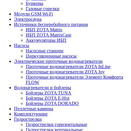
Бункеры
Газовые горелки
Модули GSM Wi-Fi
Электросауна
Источники бесперебойного питания
ИБП ZOTA Matrix
ИБП ZOTA MatrixCase
Аккумуляторы ИБП
Насосы
Насосные станции
Циркуляционные насосы
Электрические проточные водонагреватели
Проточные водонагреватели ZOTA InLine
Проточные водонагреватели ZOTA Joy
Проточные водонагреватели Элемент Комфорта
FLOW
Водонагреватели и бойлеры
Бойлеры ZOTA TUNA
Бойлеры ZOTA E-Hot
Бойлеры ZOTA DORADO
Пеллетные камины
Комплектующие
Гидрострелки
Гидрострелки горизонтальные
Гидрострелки вертикальные