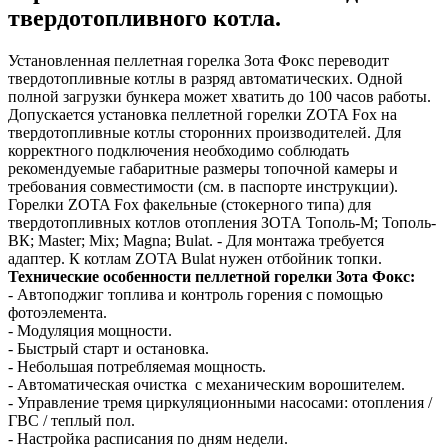
твердотопливного котла.
Установленная пеллетная горелка Зота Фокс переводит
твердотопливные котлы в разряд автоматических. Одной
полной загрузки бункера может хватить до 100 часов работы.
Допускается установка пеллетной горелки ZOTA Fox на
твердотопливные котлы сторонних производителей. Для
корректного подключения необходимо соблюдать
рекомендуемые габаритные размеры топочной камеры и
требования совместимости (см. в паспорте инструкции).
Горелки ZOTA Fox факельные (стокерного типа) для
твердотопливных котлов отопления ЗОТА Тополь-М; Тополь-
ВК; Master; Mix; Magna; Bulat. - Для монтажа требуется
адаптер. К котлам ZOTA Bulat нужен отбойник топки.
Технические особенности пеллетной горелки Зота Фокс:
- Автоподжиг топлива и контроль горения с помощью
фотоэлемента.
- Модуляция мощности.
- Быстрый старт и остановка.
- Небольшая потребляемая мощность.
- Автоматическая очистка с механическим ворошителем.
- Управление тремя циркуляционными насосами: отопления /
ГВС / теплый пол.
- Настройка расписания по дням недели.