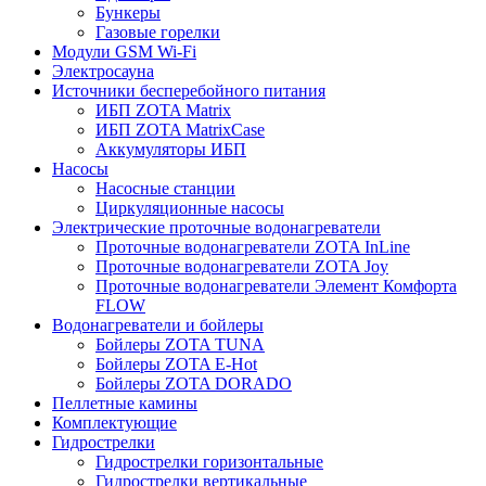
Бункеры
Газовые горелки
Модули GSM Wi-Fi
Электросауна
Источники бесперебойного питания
ИБП ZOTA Matrix
ИБП ZOTA MatrixCase
Аккумуляторы ИБП
Насосы
Насосные станции
Циркуляционные насосы
Электрические проточные водонагреватели
Проточные водонагреватели ZOTA InLine
Проточные водонагреватели ZOTA Joy
Проточные водонагреватели Элемент Комфорта
FLOW
Водонагреватели и бойлеры
Бойлеры ZOTA TUNA
Бойлеры ZOTA E-Hot
Бойлеры ZOTA DORADO
Пеллетные камины
Комплектующие
Гидрострелки
Гидрострелки горизонтальные
Гидрострелки вертикальные