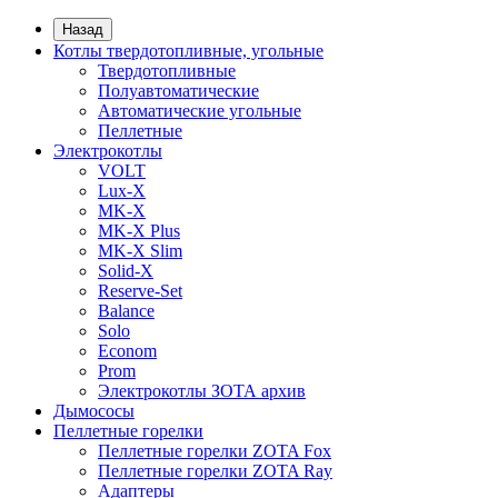
Назад
Котлы твердотопливные, угольные
Твердотопливные
Полуавтоматические
Автоматические угольные
Пеллетные
Электрокотлы
VOLT
Lux-X
MK-X
MK-X Plus
MK-X Slim
Solid-X
Reserve-Set
Balance
Solo
Econom
Prom
Электрокотлы ЗОТА архив
Дымососы
Пеллетные горелки
Пеллетные горелки ZOTA Fox
Пеллетные горелки ZOTA Ray
Адаптеры