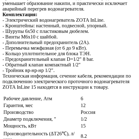
уменьшает образование накипи, и практически исключает
аварийный перегрев водонагревателя.
Комплектация:
- Электрический водонагреватель ZOTA InLine.
- Кронштейны: настенный, подвесной, упорный.
- Шурупы 6х50 с пластиковым дюбелем.
- Винты М6х10 с шайбой.
- Дополнительный предохранитель (2А).
- Перемычка межфазная (от 6 до 9 кВт).
- Кольцо уплотнительное для блока ТЭН.
- Предохранительный клапан D=1/2" 8 bar.
- Обратный клапан компактный 1/2"
- Тройник вр-нр-нр 1/2".
Техническая информация, сечение кабеля, рекомендации по
подключению электрического проточного водонагревателя
ZOTA InLine 15 находятся в инструкции к товару.
Рабочее давление, Атм
6
Гарантия, мес
12
Производство
Россия
Диаметр подключения, "
1/2
Мощность, кВт
15
Производительность (ΔT26℃), л/
8.2