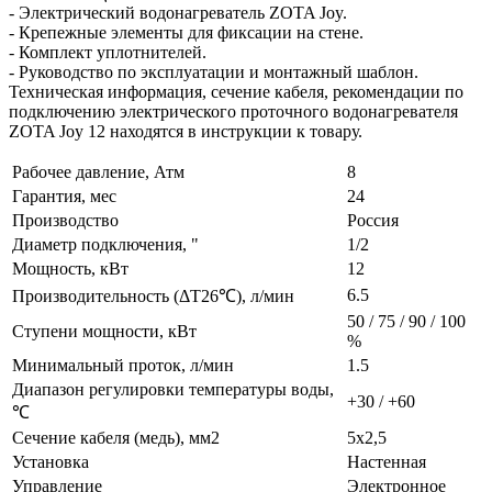
- Электрический водонагреватель ZOTA Joy.
- Крепежные элементы для фиксации на стене.
- Комплект уплотнителей.
- Руководство по эксплуатации и монтажный шаблон.
Техническая информация, сечение кабеля, рекомендации по
подключению электрического проточного водонагревателя
ZOTA Joy 12 находятся в инструкции к товару.
Рабочее давление, Атм
8
Гарантия, мес
24
Производство
Россия
Диаметр подключения, "
1/2
Мощность, кВт
12
6.5
Производительность (ΔT26℃), л/мин
50 / 75 / 90 / 100
Ступени мощности, кВт
%
Минимальный проток, л/мин
1.5
Диапазон регулировки температуры воды,
+30 / +60
℃
Сечение кабеля (медь), мм2
5х2,5
Установка
Настенная
Управление
Электронное