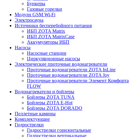
Бункеры
Газовые горелки
Модули GSM Wi-Fi
Электросауна
Источники бесперебойного питания
ИБП ZOTA Matrix
ИБП ZOTA MatrixCase
Аккумуляторы ИБП
Насосы
Насосные станции
Циркуляционные насосы
Электрические проточные водонагреватели
Проточные водонагреватели ZOTA InLine
Проточные водонагреватели ZOTA Joy
Проточные водонагреватели Элемент Комфорта
FLOW
Водонагреватели и бойлеры
Бойлеры ZOTA TUNA
Бойлеры ZOTA E-Hot
Бойлеры ZOTA DORADO
Пеллетные камины
Комплектующие
Гидрострелки
Гидрострелки горизонтальные
Гидрострелки вертикальные