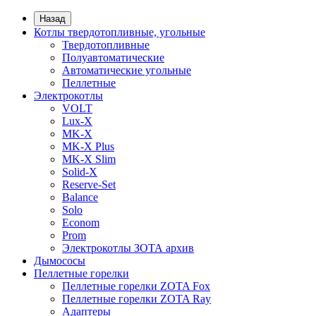
Назад
Котлы твердотопливные, угольные
Твердотопливные
Полуавтоматические
Автоматические угольные
Пеллетные
Электрокотлы
VOLT
Lux-X
MK-X
MK-X Plus
MK-X Slim
Solid-X
Reserve-Set
Balance
Solo
Econom
Prom
Электрокотлы ЗОТА архив
Дымососы
Пеллетные горелки
Пеллетные горелки ZOTA Fox
Пеллетные горелки ZOTA Ray
Адаптеры