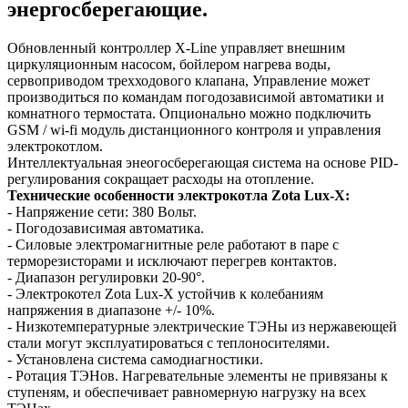
энергосберегающие.
Обновленный контроллер X-Line управляет внешним
циркуляционным насосом, бойлером нагрева воды,
сервоприводом трехходового клапана, Управление может
производиться по командам погодозависимой автоматики и
комнатного термостата. Опционально можно подключить
GSM / wi-fi модуль дистанционного контроля и управления
электрокотлом.
Интеллектуальная энеогосберегающая система на основе PID-
регулирования сокращает расходы на отопление.
Технические особенности электрокотла Zota Lux-X:
- Напряжение сети: 380 Вольт.
- Погодозависимая автоматика.
- Силовые электромагнитные реле работают в паре с
терморезисторами и исключают перегрев контактов.
- Диапазон регулировки 20-90°.
- Электрокотел Zota Lux-X устойчив к колебаниям
напряжения в диапазоне +/- 10%.
- Низкотемпературные электрические ТЭНы из нержавеющей
стали могут эксплуатироваться с теплоносителями.
- Установлена система самодиагностики.
- Ротация ТЭНов. Нагревательные элементы не привязаны к
ступеням, и обеспечивает равномерную нагрузку на всех