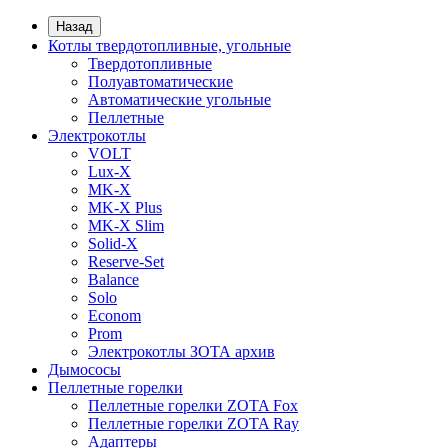
Назад
Котлы твердотопливные, угольные
Твердотопливные
Полуавтоматические
Автоматические угольные
Пеллетные
Электрокотлы
VOLT
Lux-X
MK-X
MK-X Plus
MK-X Slim
Solid-X
Reserve-Set
Balance
Solo
Econom
Prom
Электрокотлы ЗОТА архив
Дымососы
Пеллетные горелки
Пеллетные горелки ZOTA Fox
Пеллетные горелки ZOTA Ray
Адаптеры