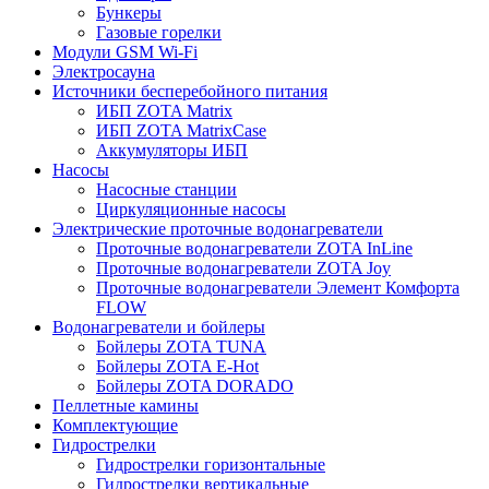
Бункеры
Газовые горелки
Модули GSM Wi-Fi
Электросауна
Источники бесперебойного питания
ИБП ZOTA Matrix
ИБП ZOTA MatrixCase
Аккумуляторы ИБП
Насосы
Насосные станции
Циркуляционные насосы
Электрические проточные водонагреватели
Проточные водонагреватели ZOTA InLine
Проточные водонагреватели ZOTA Joy
Проточные водонагреватели Элемент Комфорта
FLOW
Водонагреватели и бойлеры
Бойлеры ZOTA TUNA
Бойлеры ZOTA E-Hot
Бойлеры ZOTA DORADO
Пеллетные камины
Комплектующие
Гидрострелки
Гидрострелки горизонтальные
Гидрострелки вертикальные