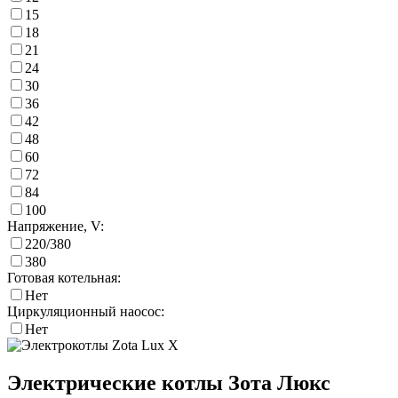
15
18
21
24
30
36
42
48
60
72
84
100
Напряжение, V:
220/380
380
Готовая котельная:
Нет
Циркуляционный наосос:
Нет
Электрические котлы Зота Люкс