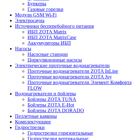
Бункеры
Газовые горелки
Модули GSM Wi-Fi
Электросауна
Источники бесперебойного питания
ИБП ZOTA Matrix
ИБП ZOTA MatrixCase
Аккумуляторы ИБП
Насосы
Насосные станции
Циркуляционные насосы
Электрические проточные водонагреватели
Проточные водонагреватели ZOTA InLine
Проточные водонагреватели ZOTA Joy
Проточные водонагреватели Элемент Комфорта
FLOW
Водонагреватели и бойлеры
Бойлеры ZOTA TUNA
Бойлеры ZOTA E-Hot
Бойлеры ZOTA DORADO
Пеллетные камины
Комплектующие
Гидрострелки
Гидрострелки горизонтальные
Гидрострелки вертикальные