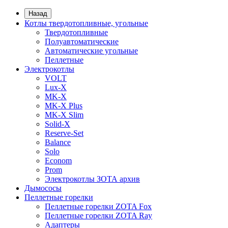
Назад
Котлы твердотопливные, угольные
Твердотопливные
Полуавтоматические
Автоматические угольные
Пеллетные
Электрокотлы
VOLT
Lux-X
MK-X
MK-X Plus
MK-X Slim
Solid-X
Reserve-Set
Balance
Solo
Econom
Prom
Электрокотлы ЗОТА архив
Дымососы
Пеллетные горелки
Пеллетные горелки ZOTA Fox
Пеллетные горелки ZOTA Ray
Адаптеры