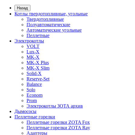
Назад
Котлы твердотопливные, угольные
Твердотопливные
Полуавтоматические
Автоматические угольные
Пеллетные
Электрокотлы
VOLT
Lux-X
MK-X
MK-X Plus
MK-X Slim
Solid-X
Reserve-Set
Balance
Solo
Econom
Prom
Электрокотлы ЗОТА архив
Дымососы
Пеллетные горелки
Пеллетные горелки ZOTA Fox
Пеллетные горелки ZOTA Ray
Адаптеры