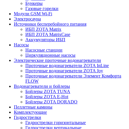
Бункеры
Газовые горелки
Модули GSM Wi-Fi
Электросауна
Источники бесперебойного питания
ИБП ZOTA Matrix
ИБП ZOTA MatrixCase
Аккумуляторы ИБП
Насосы
Насосные станции
Циркуляционные насосы
Электрические проточные водонагреватели
Проточные водонагреватели ZOTA InLine
Проточные водонагреватели ZOTA Joy
Проточные водонагреватели Элемент Комфорта
FLOW
Водонагреватели и бойлеры
Бойлеры ZOTA TUNA
Бойлеры ZOTA E-Hot
Бойлеры ZOTA DORADO
Пеллетные камины
Комплектующие
Гидрострелки
Гидрострелки горизонтальные
Гидрострелки вертикальные