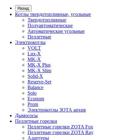
Назад
Котлы твердотопливные, угольные
Твердотопливные
Полуавтоматические
Автоматические угольные
Пеллетные
Электрокотлы
VOLT
Lux-X
MK-X
MK-X Plus
MK-X Slim
Solid-X
Reserve-Set
Balance
Solo
Econom
Prom
Электрокотлы ЗОТА архив
Дымососы
Пеллетные горелки
Пеллетные горелки ZOTA Fox
Пеллетные горелки ZOTA Ray
Адаптеры