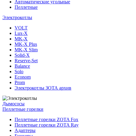
Автоматические угольные
Пеллетные
Электрокотлы
VOLT
Lux-X
MK-X
MK-X Plus
MK-X Slim
Solid-X
Reserve-Set
Balance
Solo
Econom
Prom
Электрокотлы ЗОТА архив
Дымососы
Пеллетные горелки
Пеллетные горелки ZOTA Fox
Пеллетные горелки ZOTA Ray
Адаптеры
Бункеры