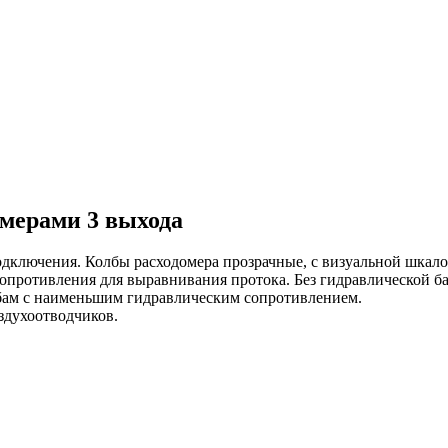
омерами 3 выхода
одключения. Колбы расходомера прозрачные, с визуальной шкал
опротивления для выравнивания протока. Без гидравлической ба
рубам с наименьшим гидравлическим сопротивлением.
здухоотводчиков.