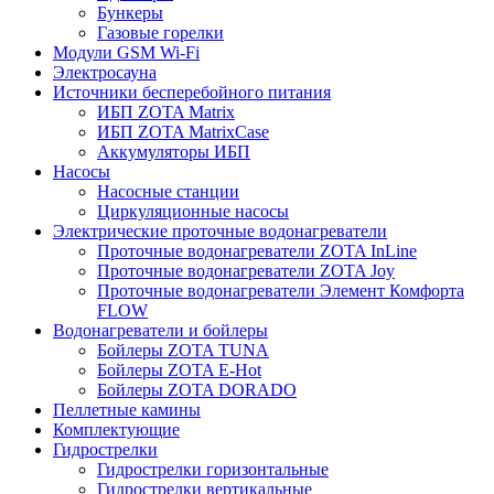
Бункеры
Газовые горелки
Модули GSM Wi-Fi
Электросауна
Источники бесперебойного питания
ИБП ZOTA Matrix
ИБП ZOTA MatrixCase
Аккумуляторы ИБП
Насосы
Насосные станции
Циркуляционные насосы
Электрические проточные водонагреватели
Проточные водонагреватели ZOTA InLine
Проточные водонагреватели ZOTA Joy
Проточные водонагреватели Элемент Комфорта
FLOW
Водонагреватели и бойлеры
Бойлеры ZOTA TUNA
Бойлеры ZOTA E-Hot
Бойлеры ZOTA DORADO
Пеллетные камины
Комплектующие
Гидрострелки
Гидрострелки горизонтальные
Гидрострелки вертикальные