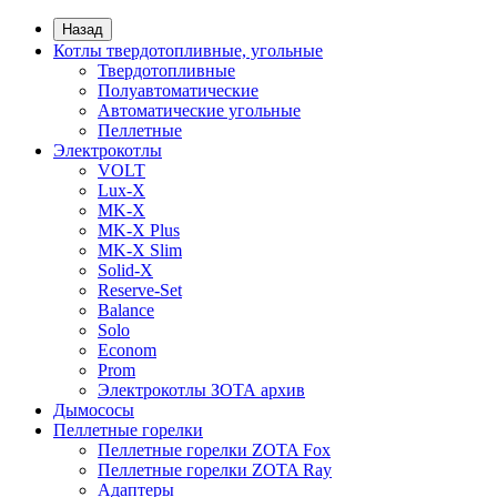
Назад
Котлы твердотопливные, угольные
Твердотопливные
Полуавтоматические
Автоматические угольные
Пеллетные
Электрокотлы
VOLT
Lux-X
MK-X
MK-X Plus
MK-X Slim
Solid-X
Reserve-Set
Balance
Solo
Econom
Prom
Электрокотлы ЗОТА архив
Дымососы
Пеллетные горелки
Пеллетные горелки ZOTA Fox
Пеллетные горелки ZOTA Ray
Адаптеры