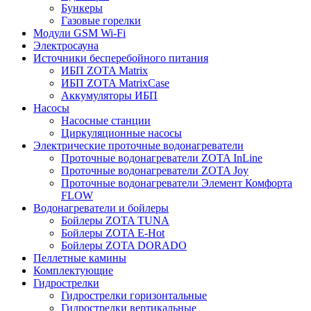
Бункеры
Газовые горелки
Модули GSM Wi-Fi
Электросауна
Источники бесперебойного питания
ИБП ZOTA Matrix
ИБП ZOTA MatrixCase
Аккумуляторы ИБП
Насосы
Насосные станции
Циркуляционные насосы
Электрические проточные водонагреватели
Проточные водонагреватели ZOTA InLine
Проточные водонагреватели ZOTA Joy
Проточные водонагреватели Элемент Комфорта
FLOW
Водонагреватели и бойлеры
Бойлеры ZOTA TUNA
Бойлеры ZOTA E-Hot
Бойлеры ZOTA DORADO
Пеллетные камины
Комплектующие
Гидрострелки
Гидрострелки горизонтальные
Гидрострелки вертикальные