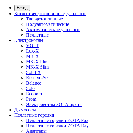
Назад
Котлы твердотопливные, угольные
Твердотопливные
Полуавтоматические
Автоматические угольные
Пеллетные
Электрокотлы
VOLT
Lux-X
MK-X
MK-X Plus
MK-X Slim
Solid-X
Reserve-Set
Balance
Solo
Econom
Prom
Электрокотлы ЗОТА архив
Дымососы
Пеллетные горелки
Пеллетные горелки ZOTA Fox
Пеллетные горелки ZOTA Ray
Адаптеры