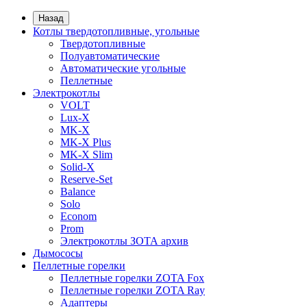
Назад
Котлы твердотопливные, угольные
Твердотопливные
Полуавтоматические
Автоматические угольные
Пеллетные
Электрокотлы
VOLT
Lux-X
MK-X
MK-X Plus
MK-X Slim
Solid-X
Reserve-Set
Balance
Solo
Econom
Prom
Электрокотлы ЗОТА архив
Дымососы
Пеллетные горелки
Пеллетные горелки ZOTA Fox
Пеллетные горелки ZOTA Ray
Адаптеры