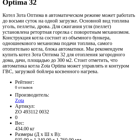
Optima 32
Котел Зота Оптима в автоматическом режиме может работать
до восьми суток на одной загрузке. Основной вид топлива
уголь, пеллеты, дрова. Для сжигания угля (пеллет)
установлена ретортная горелка с поворотным механизмом.
Конструкция котла состоит из объемного бункера,
одношнекового механизма подачи топлива, самого
отопительно котла, блока автоматики. Мы рекомендуем
купить котел Зота Оптима 32 для отопления загородного
дома, дачи, площадью до 300 м2. Стоит отметить, что
автоматика котла Zota Optima может управлять и контуром
ГВС, загрузкой бойлера косвенного нагрева.
Рейтинг:
0 отзывов
Производитель:
Zota
Артикул:
ZO 493112 0032
0
Вес:
434.00
кг
Размеры (Д x Ш x В):
935.00 x 1,340.00 x 1,760.00 мм