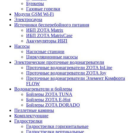
Бункеры
Газовые горелки
Модули GSM Wi-Fi
Электросауна
Источники бесперебойного питания
ИБП ZOTA Matrix
ИБП ZOTA MatrixCase
Аккумуляторы ИБП
Насосы
Насосные станции
Циркуляционные насосы
Электрические проточные водонагреватели
Проточные водонагреватели ZOTA InLine
Проточные водонагреватели ZOTA Joy
Проточные водонагреватели Элемент Комфорта
FLOW
Водонагреватели и бойлеры
Бойлеры ZOTA TUNA
Бойлеры ZOTA E-Hot
Бойлеры ZOTA DORADO
Пеллетные камины
Комплектующие
Гидрострелки
Гидрострелки горизонтальные
Гидрострелки вертикальные