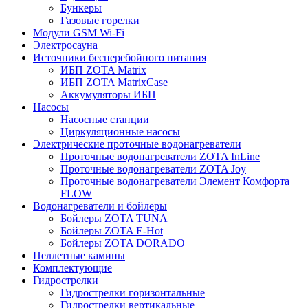
Бункеры
Газовые горелки
Модули GSM Wi-Fi
Электросауна
Источники бесперебойного питания
ИБП ZOTA Matrix
ИБП ZOTA MatrixCase
Аккумуляторы ИБП
Насосы
Насосные станции
Циркуляционные насосы
Электрические проточные водонагреватели
Проточные водонагреватели ZOTA InLine
Проточные водонагреватели ZOTA Joy
Проточные водонагреватели Элемент Комфорта
FLOW
Водонагреватели и бойлеры
Бойлеры ZOTA TUNA
Бойлеры ZOTA E-Hot
Бойлеры ZOTA DORADO
Пеллетные камины
Комплектующие
Гидрострелки
Гидрострелки горизонтальные
Гидрострелки вертикальные