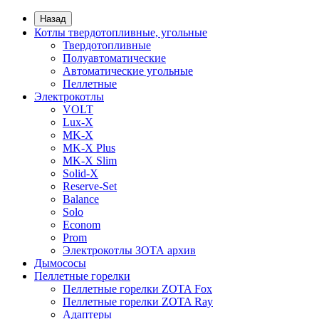
Назад
Котлы твердотопливные, угольные
Твердотопливные
Полуавтоматические
Автоматические угольные
Пеллетные
Электрокотлы
VOLT
Lux-X
MK-X
MK-X Plus
MK-X Slim
Solid-X
Reserve-Set
Balance
Solo
Econom
Prom
Электрокотлы ЗОТА архив
Дымососы
Пеллетные горелки
Пеллетные горелки ZOTA Fox
Пеллетные горелки ZOTA Ray
Адаптеры