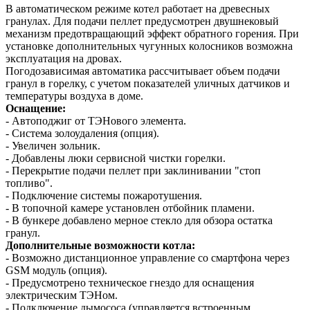
В автоматическом режиме котел работает на древесных
гранулах. Для подачи пеллет предусмотрен двушнековый
механизм предотвращающий эффект обратного горения. При
установке дополнительных чугунных колосников возможна
эксплуатация на дровах.
Погодозависимая автоматика рассчитывает объем подачи
гранул в горелку, с учетом показателей уличных датчиков и
температуры воздуха в доме.
Оснащение:
- Автоподжиг от ТЭНового элемента.
- Система золоудаления (опция).
- Увеличен зольник.
- Добавлены люки сервисной чистки горелки.
- Перекрытие подачи пеллет при заклинивании "стоп
топливо".
- Подключение системы пожаротушения.
- В топочной камере установлен отбойник пламени.
- В бункере добавлено мерное стекло для обзора остатка
гранул.
Дополнительные возможности котла:
- Возможно дистанционное управление со смартфона через
GSM модуль (опция).
- Предусмотрено техническое гнездо для оснащения
электрическим ТЭНом.
- Подключение дымососа (управляется встроенным