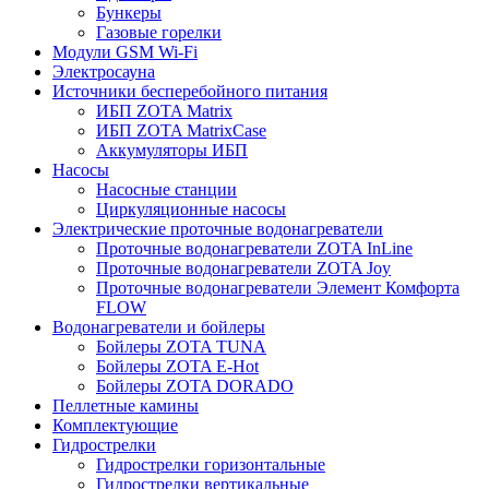
Бункеры
Газовые горелки
Модули GSM Wi-Fi
Электросауна
Источники бесперебойного питания
ИБП ZOTA Matrix
ИБП ZOTA MatrixCase
Аккумуляторы ИБП
Насосы
Насосные станции
Циркуляционные насосы
Электрические проточные водонагреватели
Проточные водонагреватели ZOTA InLine
Проточные водонагреватели ZOTA Joy
Проточные водонагреватели Элемент Комфорта
FLOW
Водонагреватели и бойлеры
Бойлеры ZOTA TUNA
Бойлеры ZOTA E-Hot
Бойлеры ZOTA DORADO
Пеллетные камины
Комплектующие
Гидрострелки
Гидрострелки горизонтальные
Гидрострелки вертикальные