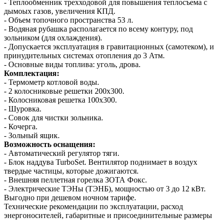
- Теплообменник трехходовой для повышения теплосъема с
дымоых газов, увеличения КПД.
- Объем топочного пространства 53 л.
- Водяная рубашка располагается по всему контуру, под
зольником (для охлаждения).
- Допускается эксплуатация в гравитационных (самотеком), и
принудительных системах отопления до 3 Атм.
- Основные виды топлива: уголь, дрова.
Комплектация:
- Термометр котловой воды.
- 2 колосниковые решетки 200х300.
- Колосниковая решетка 100х300.
- Шуровка.
- Совок для чистки зольника.
- Кочерга.
- Зольный ящик.
Возможность оснащения:
- Автоматический регулятор тяги.
- Блок наддува TurboSet. Вентилятор поднимает в воздух
твердые частицы, которые дожигаются.
- Внешняя пеллетная горелка ЗОТА Фокс.
- Электрические ТЭНы (ТЭНБ), мощностью от 3 до 12 кВт.
Выгодно при дешевом ночном тарифе.
Технические рекомендации по эксплуатации, расход
энергоносителей, габаритные и присоединительные размеры