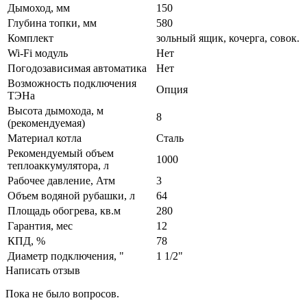
Дымоход, мм
150
Глубина топки, мм
580
Комплект
зольный ящик, кочерга, совок.
Wi-Fi модуль
Нет
Погодозависимая автоматика
Нет
Возможность подключения
Опция
ТЭНа
Высота дымохода, м
8
(рекомендуемая)
Материал котла
Сталь
Рекомендуемый объем
1000
теплоаккумулятора, л
Рабочее давление, Атм
3
Объем водяной рубашки, л
64
Площадь обогрева, кв.м
280
Гарантия, мес
12
КПД, %
78
Диаметр подключения, "
1 1/2"
Написать отзыв
Пока не было вопросов.