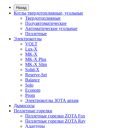
Назад
Котлы твердотопливные, угольные
Твердотопливные
Полуавтоматические
Автоматические угольные
Пеллетные
Электрокотлы
VOLT
Lux-X
MK-X
MK-X Plus
MK-X Slim
Solid-X
Reserve-Set
Balance
Solo
Econom
Prom
Электрокотлы ЗОТА архив
Дымососы
Пеллетные горелки
Пеллетные горелки ZOTA Fox
Пеллетные горелки ZOTA Ray
Адаптеры