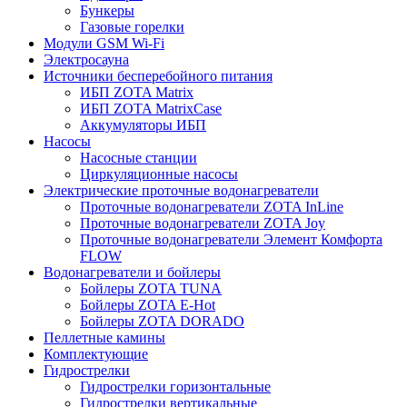
Бункеры
Газовые горелки
Модули GSM Wi-Fi
Электросауна
Источники бесперебойного питания
ИБП ZOTA Matrix
ИБП ZOTA MatrixCase
Аккумуляторы ИБП
Насосы
Насосные станции
Циркуляционные насосы
Электрические проточные водонагреватели
Проточные водонагреватели ZOTA InLine
Проточные водонагреватели ZOTA Joy
Проточные водонагреватели Элемент Комфорта
FLOW
Водонагреватели и бойлеры
Бойлеры ZOTA TUNA
Бойлеры ZOTA E-Hot
Бойлеры ZOTA DORADO
Пеллетные камины
Комплектующие
Гидрострелки
Гидрострелки горизонтальные
Гидрострелки вертикальные