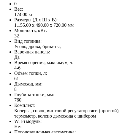
0
Вес:
174.00
кг
Размеры (Д x Ш x В):
1,155.00 x 490.00 x 720.00 мм
Мощность, кВт:
32
Вид топлива:
Уголь, дрова, брикеты,
Варочная панель:
Да
Время горения, максимум, ч:
4-6
Объем топки, л:
61
Дымоход, мм:
8
Глубина топки, мм:
760
Комплект:
Кочерга, совок, винтовой регулятор тяги (простой),
термометр, колено дымохода с шибером
Wi-Fi модуль:
Нет
Погодозависимая автоматика: