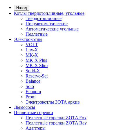
Назад
Котлы твердотопливные, угольные
Твердотопливные
Полуавтоматические
Автоматические угольные
Пеллетные
Электрокотлы
VOLT
Lux-X
MK-X
MK-X Plus
MK-X Slim
Solid-X
Reserve-Set
Balance
Solo
Econom
Prom
Электрокотлы ЗОТА архив
Дымососы
Пеллетные горелки
Пеллетные горелки ZOTA Fox
Пеллетные горелки ZOTA Ray
Адаптеры