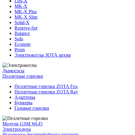
Lux-X
MK-X
MK-X Plus
MK-X Slim
Solid-X
Reserve-Set
Balance
Solo
Econom
Prom
Электрокотлы ЗОТА архив
Дымососы
Пеллетные горелки
Пеллетные горелки ZOTA Fox
Пеллетные горелки ZOTA Ray
Адаптеры
Бункеры
Газовые горелки
Модули GSM Wi-Fi
Электросауна
Источники бесперебойного питания