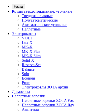
Назад
Котлы твердотопливные, угольные
Твердотопливные
Полуавтоматические
Автоматические угольные
Пеллетные
Электрокотлы
VOLT
Lux-X
MK-X
MK-X Plus
MK-X Slim
Solid-X
Reserve-Set
Balance
Solo
Econom
Prom
Электрокотлы ЗОТА архив
Дымососы
Пеллетные горелки
Пеллетные горелки ZOTA Fox
Пеллетные горелки ZOTA Ray
Адаптеры