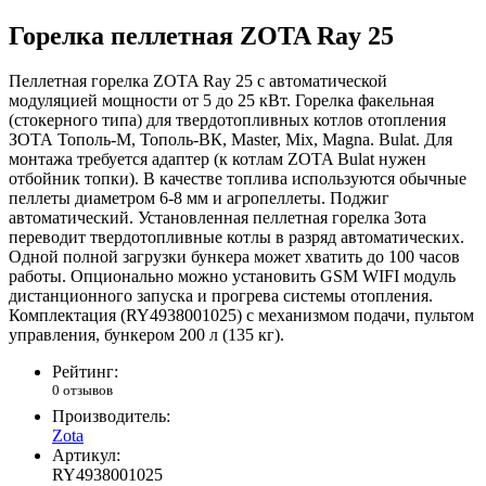
Горелка пеллетная ZOTA Ray 25
Пеллетная горелка ZOTA Ray 25 с автоматической
модуляцией мощности от 5 до 25 кВт. Горелка факельная
(стокерного типа) для твердотопливных котлов отопления
ЗОТА Тополь-М, Тополь-ВК, Master, Mix, Magna. Bulat. Для
монтажа требуется адаптер (к котлам ZOTA Bulat нужен
отбойник топки). В качестве топлива используются обычные
пеллеты диаметром 6-8 мм и агропеллеты. Поджиг
автоматический. Установленная пеллетная горелка Зота
переводит твердотопливные котлы в разряд автоматических.
Одной полной загрузки бункера может хватить до 100 часов
работы. Опционально можно установить GSM WIFI модуль
дистанционного запуска и прогрева системы отопления.
Комплектация (RY4938001025) с механизмом подачи, пультом
управления, бункером 200 л (135 кг).
Рейтинг:
0 отзывов
Производитель:
Zota
Артикул:
RY4938001025