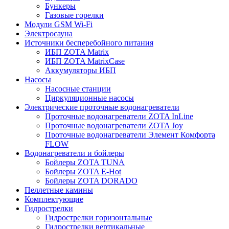
Бункеры
Газовые горелки
Модули GSM Wi-Fi
Электросауна
Источники бесперебойного питания
ИБП ZOTA Matrix
ИБП ZOTA MatrixCase
Аккумуляторы ИБП
Насосы
Насосные станции
Циркуляционные насосы
Электрические проточные водонагреватели
Проточные водонагреватели ZOTA InLine
Проточные водонагреватели ZOTA Joy
Проточные водонагреватели Элемент Комфорта
FLOW
Водонагреватели и бойлеры
Бойлеры ZOTA TUNA
Бойлеры ZOTA E-Hot
Бойлеры ZOTA DORADO
Пеллетные камины
Комплектующие
Гидрострелки
Гидрострелки горизонтальные
Гидрострелки вертикальные