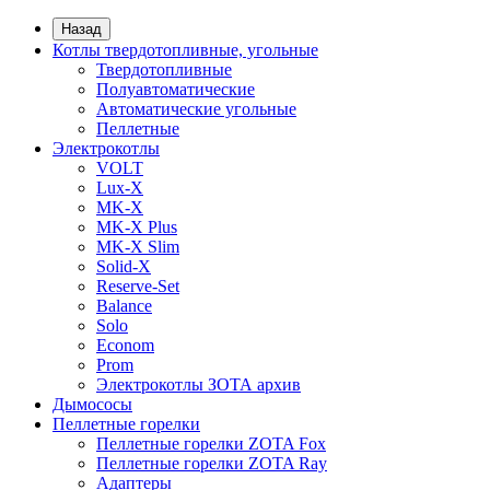
Назад
Котлы твердотопливные, угольные
Твердотопливные
Полуавтоматические
Автоматические угольные
Пеллетные
Электрокотлы
VOLT
Lux-X
MK-X
MK-X Plus
MK-X Slim
Solid-X
Reserve-Set
Balance
Solo
Econom
Prom
Электрокотлы ЗОТА архив
Дымососы
Пеллетные горелки
Пеллетные горелки ZOTA Fox
Пеллетные горелки ZOTA Ray
Адаптеры