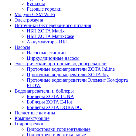
Бункеры
Газовые горелки
Модули GSM Wi-Fi
Электросауна
Источники бесперебойного питания
ИБП ZOTA Matrix
ИБП ZOTA MatrixCase
Аккумуляторы ИБП
Насосы
Насосные станции
Циркуляционные насосы
Электрические проточные водонагреватели
Проточные водонагреватели ZOTA InLine
Проточные водонагреватели ZOTA Joy
Проточные водонагреватели Элемент Комфорта
FLOW
Водонагреватели и бойлеры
Бойлеры ZOTA TUNA
Бойлеры ZOTA E-Hot
Бойлеры ZOTA DORADO
Пеллетные камины
Комплектующие
Гидрострелки
Гидрострелки горизонтальные
Гидрострелки вертикальные