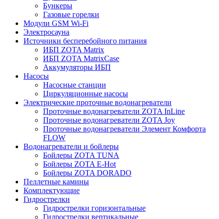
Бункеры
Газовые горелки
Модули GSM Wi-Fi
Электросауна
Источники бесперебойного питания
ИБП ZOTA Matrix
ИБП ZOTA MatrixCase
Аккумуляторы ИБП
Насосы
Насосные станции
Циркуляционные насосы
Электрические проточные водонагреватели
Проточные водонагреватели ZOTA InLine
Проточные водонагреватели ZOTA Joy
Проточные водонагреватели Элемент Комфорта
FLOW
Водонагреватели и бойлеры
Бойлеры ZOTA TUNA
Бойлеры ZOTA E-Hot
Бойлеры ZOTA DORADO
Пеллетные камины
Комплектующие
Гидрострелки
Гидрострелки горизонтальные
Гидрострелки вертикальные