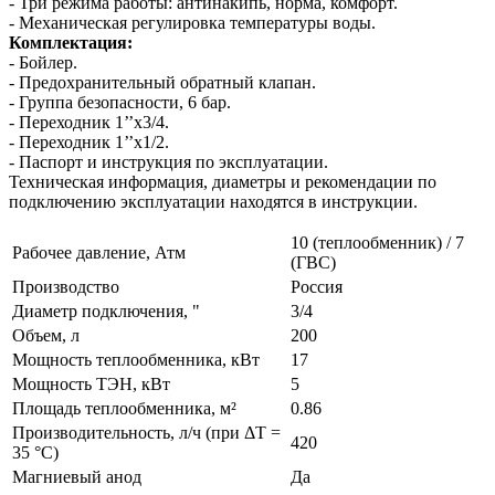
- Три режима работы: антинакипь, норма, комфорт.
- Механическая регулировка температуры воды.
Комплектация:
- Бойлер.
- Предохранительный обратный клапан.
- Группа безопасности, 6 бар.
- Переходник 1’’х3/4.
- Переходник 1’’х1/2.
- Паспорт и инструкция по эксплуатации.
Техническая информация, диаметры и рекомендации по
подключению эксплуатации находятся в инструкции.
10 (теплообменник) / 7
Рабочее давление, Атм
(ГВС)
Производство
Россия
Диаметр подключения, "
3/4
Объем, л
200
Мощность теплообменника, кВт
17
Мощность ТЭН, кВт
5
Площадь теплообменника, м²
0.86
Производительность, л/ч (при ΔT =
420
35 °C)
Магниевый анод
Да