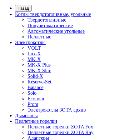
Назад
Котлы твердотопливные, угольные
Твердотопливные
Полуавтоматические
Автоматические угольные
Пеллетные
Электрокотлы
VOLT
Lux-X
MK-X
MK-X Plus
MK-X Slim
Solid-X
Reserve-Set
Balance
Solo
Econom
Prom
Электрокотлы ЗОТА архив
Дымососы
Пеллетные горелки
Пеллетные горелки ZOTA Fox
Пеллетные горелки ZOTA Ray
Адаптеры