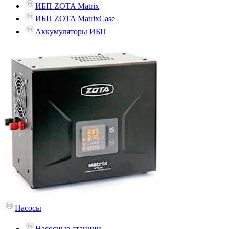
ИБП ZOTA Matrix
ИБП ZOTA MatrixCase
Аккумуляторы ИБП
Насосы
Насосные станции