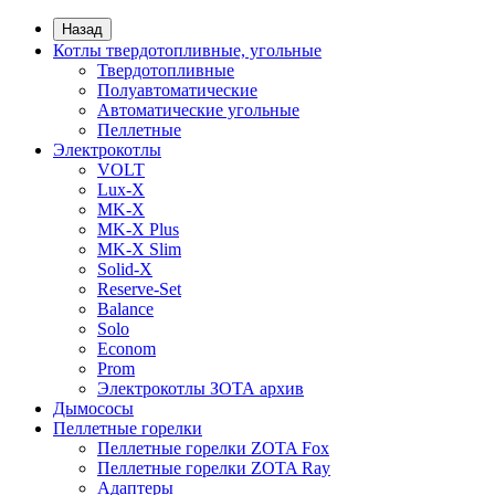
Назад
Котлы твердотопливные, угольные
Твердотопливные
Полуавтоматические
Автоматические угольные
Пеллетные
Электрокотлы
VOLT
Lux-X
MK-X
MK-X Plus
MK-X Slim
Solid-X
Reserve-Set
Balance
Solo
Econom
Prom
Электрокотлы ЗОТА архив
Дымососы
Пеллетные горелки
Пеллетные горелки ZOTA Fox
Пеллетные горелки ZOTA Ray
Адаптеры