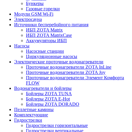
Бункеры
Газовые горелки
Модули GSM Wi-Fi
Электросауна
Источники бесперебойного питания
ИБП ZOTA Matrix
ИБП ZOTA MatrixCase
Аккумуляторы ИБП
Насосы
Насосные станции
Циркуляционные насосы
Электрические проточные водонагреватели
Проточные водонагреватели ZOTA InLine
Проточные водонагреватели ZOTA Joy
Проточные водонагреватели Элемент Комфорта
FLOW
Водонагреватели и бойлеры
Бойлеры ZOTA TUNA
Бойлеры ZOTA E-Hot
Бойлеры ZOTA DORADO
Пеллетные камины
Комплектующие
Гидрострелки
Гидрострелки горизонтальные
Гидрострелки вертикальные