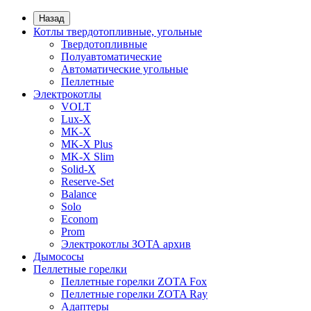
Назад
Котлы твердотопливные, угольные
Твердотопливные
Полуавтоматические
Автоматические угольные
Пеллетные
Электрокотлы
VOLT
Lux-X
MK-X
MK-X Plus
MK-X Slim
Solid-X
Reserve-Set
Balance
Solo
Econom
Prom
Электрокотлы ЗОТА архив
Дымососы
Пеллетные горелки
Пеллетные горелки ZOTA Fox
Пеллетные горелки ZOTA Ray
Адаптеры