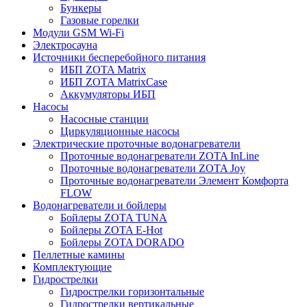
Бункеры
Газовые горелки
Модули GSM Wi-Fi
Электросауна
Источники бесперебойного питания
ИБП ZOTA Matrix
ИБП ZOTA MatrixCase
Аккумуляторы ИБП
Насосы
Насосные станции
Циркуляционные насосы
Электрические проточные водонагреватели
Проточные водонагреватели ZOTA InLine
Проточные водонагреватели ZOTA Joy
Проточные водонагреватели Элемент Комфорта
FLOW
Водонагреватели и бойлеры
Бойлеры ZOTA TUNA
Бойлеры ZOTA E-Hot
Бойлеры ZOTA DORADO
Пеллетные камины
Комплектующие
Гидрострелки
Гидрострелки горизонтальные
Гидрострелки вертикальные