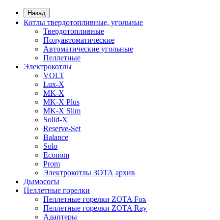
Назад
Котлы твердотопливные, угольные
Твердотопливные
Полуавтоматические
Автоматические угольные
Пеллетные
Электрокотлы
VOLT
Lux-X
MK-X
MK-X Plus
MK-X Slim
Solid-X
Reserve-Set
Balance
Solo
Econom
Prom
Электрокотлы ЗОТА архив
Дымососы
Пеллетные горелки
Пеллетные горелки ZOTA Fox
Пеллетные горелки ZOTA Ray
Адаптеры