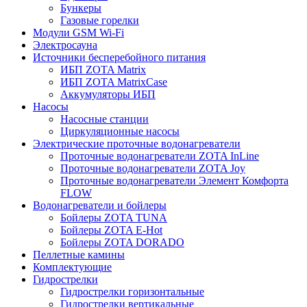
Бункеры
Газовые горелки
Модули GSM Wi-Fi
Электросауна
Источники бесперебойного питания
ИБП ZOTA Matrix
ИБП ZOTA MatrixCase
Аккумуляторы ИБП
Насосы
Насосные станции
Циркуляционные насосы
Электрические проточные водонагреватели
Проточные водонагреватели ZOTA InLine
Проточные водонагреватели ZOTA Joy
Проточные водонагреватели Элемент Комфорта
FLOW
Водонагреватели и бойлеры
Бойлеры ZOTA TUNA
Бойлеры ZOTA E-Hot
Бойлеры ZOTA DORADO
Пеллетные камины
Комплектующие
Гидрострелки
Гидрострелки горизонтальные
Гидрострелки вертикальные