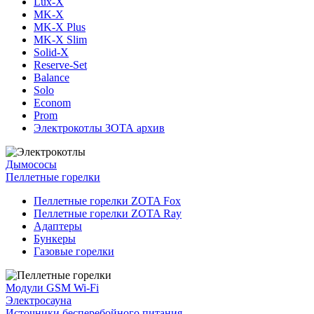
Lux-X
MK-X
MK-X Plus
MK-X Slim
Solid-X
Reserve-Set
Balance
Solo
Econom
Prom
Электрокотлы ЗОТА архив
Дымососы
Пеллетные горелки
Пеллетные горелки ZOTA Fox
Пеллетные горелки ZOTA Ray
Адаптеры
Бункеры
Газовые горелки
Модули GSM Wi-Fi
Электросауна
Источники бесперебойного питания