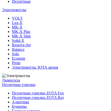
Пеллетные
Электрокотлы
VOLT
Lux-X
MK-X
MK-X Plus
MK-X Slim
Solid-X
Reserve-Set
Balance
Solo
Econom
Prom
Электрокотлы ЗОТА архив
Дымососы
Пеллетные горелки
Пеллетные горелки ZOTA Fox
Пеллетные горелки ZOTA Ray
Адаптеры
Бункеры
Газовые горелки