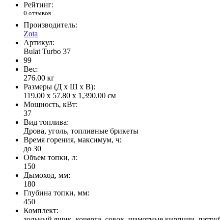
Рейтинг:
0 отзывов
Производитель:
Zota
Артикул:
Bulat Turbo 37
99
Вес:
276.00
кг
Размеры (Д x Ш x В):
119.00 x 57.80 x 1,390.00 см
Мощность, кВт:
37
Вид топлива:
Дрова, уголь, топливные брикеты
Время горения, максимум, ч:
до 30
Объем топки, л:
150
Дымоход, мм:
180
Глубина топки, мм:
450
Комплект:
зольный ящик, кочерга, совок, шамотные кирпичи, патру