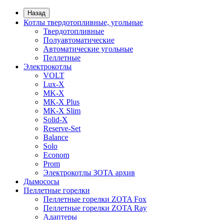
Назад
Котлы твердотопливные, угольные
Твердотопливные
Полуавтоматические
Автоматические угольные
Пеллетные
Электрокотлы
VOLT
Lux-X
MK-X
MK-X Plus
MK-X Slim
Solid-X
Reserve-Set
Balance
Solo
Econom
Prom
Электрокотлы ЗОТА архив
Дымососы
Пеллетные горелки
Пеллетные горелки ZOTA Fox
Пеллетные горелки ZOTA Ray
Адаптеры