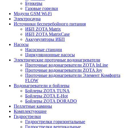
Бункеры
Газовые горелки
Модули GSM Wi-Fi
Электросауна
Источники бесперебойного питания
ИБП ZOTA Matrix
ИБП ZOTA MatrixCase
Аккумуляторы ИБП
Насосы
Насосные станции
Циркуляционные насосы
Электрические проточные водонагреватели
Проточные водонагреватели ZOTA InLine
Проточные водонагреватели ZOTA Joy
Проточные водонагреватели Элемент Комфорта
FLOW
Водонагреватели и бойлеры
Бойлеры ZOTA TUNA
Бойлеры ZOTA E-Hot
Бойлеры ZOTA DORADO
Пеллетные камины
Комплектующие
Гидрострелки
Гидрострелки горизонтальные
Гидрострелки вертикальные