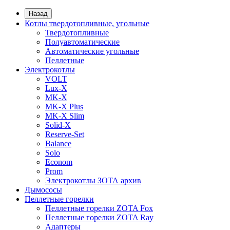
Назад
Котлы твердотопливные, угольные
Твердотопливные
Полуавтоматические
Автоматические угольные
Пеллетные
Электрокотлы
VOLT
Lux-X
MK-X
MK-X Plus
MK-X Slim
Solid-X
Reserve-Set
Balance
Solo
Econom
Prom
Электрокотлы ЗОТА архив
Дымососы
Пеллетные горелки
Пеллетные горелки ZOTA Fox
Пеллетные горелки ZOTA Ray
Адаптеры