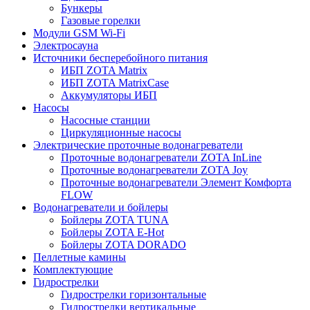
Бункеры
Газовые горелки
Модули GSM Wi-Fi
Электросауна
Источники бесперебойного питания
ИБП ZOTA Matrix
ИБП ZOTA MatrixCase
Аккумуляторы ИБП
Насосы
Насосные станции
Циркуляционные насосы
Электрические проточные водонагреватели
Проточные водонагреватели ZOTA InLine
Проточные водонагреватели ZOTA Joy
Проточные водонагреватели Элемент Комфорта
FLOW
Водонагреватели и бойлеры
Бойлеры ZOTA TUNA
Бойлеры ZOTA E-Hot
Бойлеры ZOTA DORADO
Пеллетные камины
Комплектующие
Гидрострелки
Гидрострелки горизонтальные
Гидрострелки вертикальные