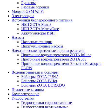
Бункеры
Газовые горелки
Модули GSM Wi-Fi
Электросауна
Источники бесперебойного питания
ИБП ZOTA Matrix
ИБП ZOTA MatrixCase
Аккумуляторы ИБП
Насосы
Насосные станции
Циркуляционные насосы
Электрические проточные водонагреватели
Проточные водонагреватели ZOTA InLine
Проточные водонагреватели ZOTA Joy
Проточные водонагреватели Элемент Комфорта
FLOW
Водонагреватели и бойлеры
Бойлеры ZOTA TUNA
Бойлеры ZOTA E-Hot
Бойлеры ZOTA DORADO
Пеллетные камины
Комплектующие
Гидрострелки
Гидрострелки горизонтальные
Гидрострелки вертикальные