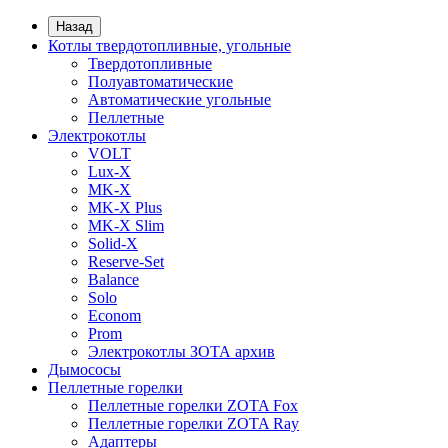
Назад
Котлы твердотопливные, угольные
Твердотопливные
Полуавтоматические
Автоматические угольные
Пеллетные
Электрокотлы
VOLT
Lux-X
MK-X
MK-X Plus
MK-X Slim
Solid-X
Reserve-Set
Balance
Solo
Econom
Prom
Электрокотлы ЗОТА архив
Дымососы
Пеллетные горелки
Пеллетные горелки ZOTA Fox
Пеллетные горелки ZOTA Ray
Адаптеры