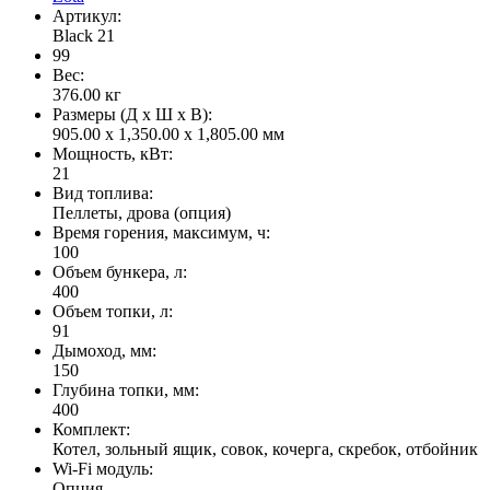
Артикул:
Black 21
99
Вес:
376.00
кг
Размеры (Д x Ш x В):
905.00 x 1,350.00 x 1,805.00 мм
Мощность, кВт:
21
Вид топлива:
Пеллеты, дрова (опция)
Время горения, максимум, ч:
100
Объем бункера, л:
400
Объем топки, л:
91
Дымоход, мм:
150
Глубина топки, мм:
400
Комплект:
Котел, зольный ящик, совок, кочерга, скребок, отбойник
Wi-Fi модуль:
Опция