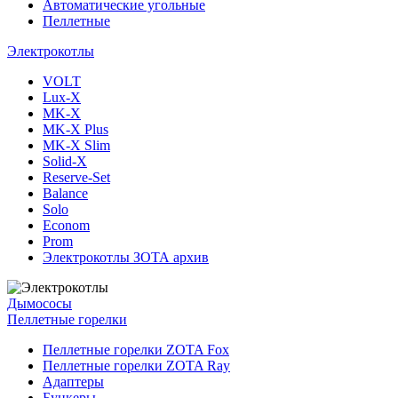
Автоматические угольные
Пеллетные
Электрокотлы
VOLT
Lux-X
MK-X
MK-X Plus
MK-X Slim
Solid-X
Reserve-Set
Balance
Solo
Econom
Prom
Электрокотлы ЗОТА архив
Дымососы
Пеллетные горелки
Пеллетные горелки ZOTA Fox
Пеллетные горелки ZOTA Ray
Адаптеры
Бункеры