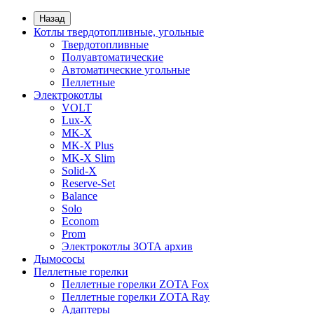
Назад
Котлы твердотопливные, угольные
Твердотопливные
Полуавтоматические
Автоматические угольные
Пеллетные
Электрокотлы
VOLT
Lux-X
MK-X
MK-X Plus
MK-X Slim
Solid-X
Reserve-Set
Balance
Solo
Econom
Prom
Электрокотлы ЗОТА архив
Дымососы
Пеллетные горелки
Пеллетные горелки ZOTA Fox
Пеллетные горелки ZOTA Ray
Адаптеры