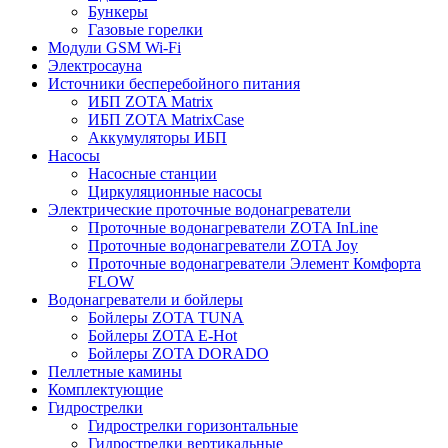
Бункеры
Газовые горелки
Модули GSM Wi-Fi
Электросауна
Источники бесперебойного питания
ИБП ZOTA Matrix
ИБП ZOTA MatrixCase
Аккумуляторы ИБП
Насосы
Насосные станции
Циркуляционные насосы
Электрические проточные водонагреватели
Проточные водонагреватели ZOTA InLine
Проточные водонагреватели ZOTA Joy
Проточные водонагреватели Элемент Комфорта
FLOW
Водонагреватели и бойлеры
Бойлеры ZOTA TUNA
Бойлеры ZOTA E-Hot
Бойлеры ZOTA DORADO
Пеллетные камины
Комплектующие
Гидрострелки
Гидрострелки горизонтальные
Гидрострелки вертикальные